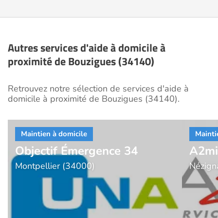
Autres services d'aide à domicile à
proximité de Bouzigues (34140)
Retrouvez notre sélection de services d'aide à
domicile à proximité de Bouzigues (34140).
Objectif Émergence 34
A2mic
Montpellier (34000)
Nézign