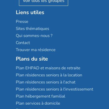
Stella management
Groupe aplus
Liens utiles
Les villages d'or
Sérénys
Presse
Résidences services Villa Médicis
Sites thématiques
Qui sommes-nous ?
Contact
Trouver ma résidence
Plans du site
Plan EHPAD et maisons de retraite
Plan résidences seniors à la location
Plan résidences seniors à l'achat
Plan résidences seniors à l'investissement
Plan hébergement familial
Plan services à domicile