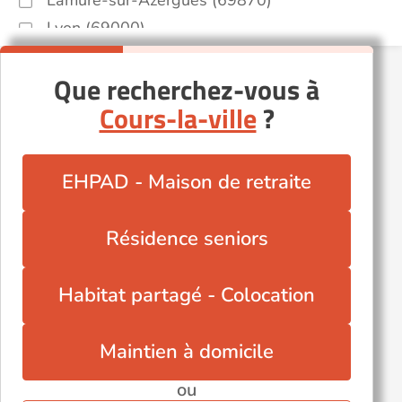
Lamure-sur-Azergues (69870)
Lyon (69000)
Lyon 3eme (69003)
Que recherchez-vous à
Marennes (69970)
Cours-la-ville
?
Mornant (69440)
Neuville-sur-Saône (69250)
Oullins (69600)
EHPAD - Maison de retraite
Saint-Genis-Laval (69230)
Sainte-Foy-lès-Lyon (69110)
Résidence seniors
Villefranche-sur-Saône (69400)
Villeurbanne (69100)
Habitat partagé - Colocation
Maintien à domicile
ou