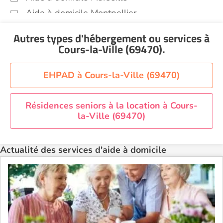
Aide à domicile Montpellier
Aide à domicile Nantes
Autres types d'hébergement ou services
à
Aide à domicile Nice
Cours-la-Ville (69470)
.
Aide à domicile Nîmes
Aide à domicile Orléans
EHPAD à Cours-la-Ville (69470)
Aide à domicile Paris
Résidences seniors à la location à Cours-
Aide à domicile Perpignan
la-Ville (69470)
Aide à domicile Rennes
Aide à domicile Saint-Etienne
Actualité des services d'aide à domicile
Aide à domicile Toulouse
Recherche par ville