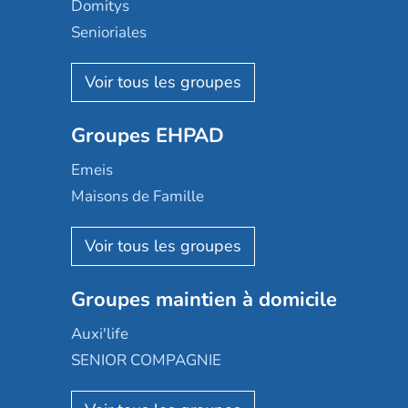
Domitys
Senioriales
Nohée
Les Résidentiels
Ovelia
Groupes EHPAD
Mobicap
Domusvi
Emeis
Happy Senior
Maisons de Famille
Espace et vie
Korian
Aquarelia
Emera
Nexity edenea
Colisée
Les jardins d'Arcadie
Groupes maintien à domicile
Groupe SOS
Occitalia
Le Noble Âge
Auxi'life
Appartseniors
Almage
SENIOR COMPAGNIE
Villa beausoleil
Pavonis santé
AGE D'OR Services
Reseda
Résidalya