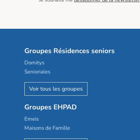
Je souhaite me
désabonner de la newsletter
Groupes Résidences seniors
Domitys
Senioriales
Nohée
Les Résidentiels
Ovelia
Groupes EHPAD
Mobicap
Domusvi
Emeis
Happy Senior
Maisons de Famille
Espace et vie
Korian