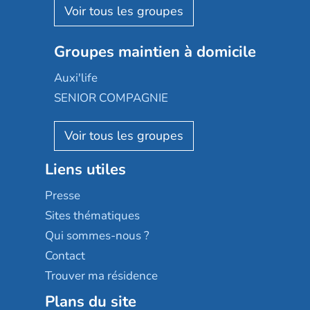
Aquarelia
Emera
Nexity edenea
Colisée
Les jardins d'Arcadie
Groupes maintien à domicile
Groupe SOS
Occitalia
Le Noble Âge
Auxi'life
Appartseniors
Almage
SENIOR COMPAGNIE
Villa beausoleil
Pavonis santé
AGE D'OR Services
Reseda
Résidalya
Stella management
Groupe aplus
Liens utiles
Les villages d'or
Sérénys
Presse
Résidences services Villa Médicis
Sites thématiques
Qui sommes-nous ?
Contact
Trouver ma résidence
Plans du site