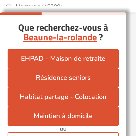
Montargis (45200)
Olivet (45160)
Que recherchez-vous à
Orléans (45000)
Beaune-la-rolande
?
Pithiviers (45300)
Puiseaux (45390)
Saint-Ay (45130)
EHPAD - Maison de retraite
Saint-Jean-de-Braye (45800)
Saint-Jean-le-Blanc (45650)
Résidence seniors
Sully-sur-Loire (45600)
Tigy (45510)
Habitat partagé - Colocation
Maintien à domicile
ou