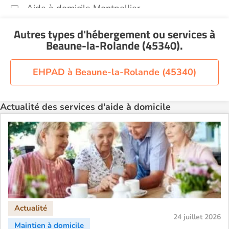
Aide à domicile Montpellier
Aide à domicile Nantes
Autres types d'hébergement ou services
à
Aide à domicile Nice
Beaune-la-Rolande (45340)
.
Aide à domicile Nîmes
Aide à domicile Orléans
EHPAD à Beaune-la-Rolande (45340)
Aide à domicile Paris
Aide à domicile Perpignan
Actualité des services d'aide à domicile
Aide à domicile Rennes
Aide à domicile Saint-Etienne
Aide à domicile Toulouse
Recherche par ville
24 juillet 2026