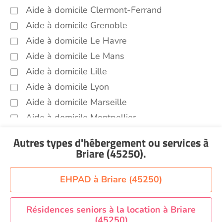
Aide à domicile Clermont-Ferrand
Aide à domicile Grenoble
Aide à domicile Le Havre
Aide à domicile Le Mans
Aide à domicile Lille
Aide à domicile Lyon
Aide à domicile Marseille
Aide à domicile Montpellier
Aide à domicile Nantes
Autres types d'hébergement ou services
à
Aide à domicile Nice
Briare (45250)
.
Aide à domicile Nîmes
Aide à domicile Orléans
EHPAD à Briare (45250)
Aide à domicile Paris
Aide à domicile Perpignan
Résidences seniors à la location à Briare
(45250)