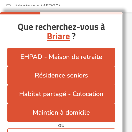
Montargis (45200)
Olivet (45160)
Que recherchez-vous à
Orléans (45000)
Briare
?
Pithiviers (45300)
Puiseaux (45390)
Saint-Ay (45130)
EHPAD - Maison de retraite
Saint-Jean-de-Braye (45800)
Saint-Jean-le-Blanc (45650)
Résidence seniors
Sully-sur-Loire (45600)
Tigy (45510)
Habitat partagé - Colocation
Maintien à domicile
ou