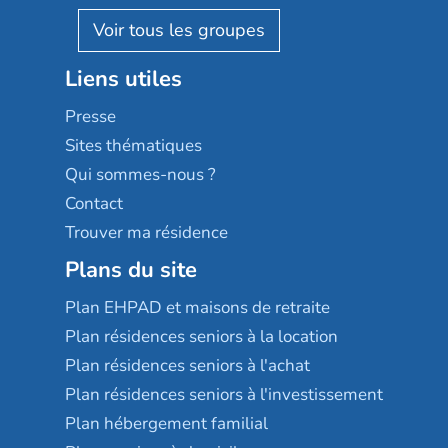
AGE D'OR Services
Reseda
Résidalya
Stella management
Groupe aplus
Liens utiles
Les villages d'or
Sérénys
Presse
Résidences services Villa Médicis
Sites thématiques
Qui sommes-nous ?
Contact
Trouver ma résidence
Plans du site
Plan EHPAD et maisons de retraite
Plan résidences seniors à la location
Plan résidences seniors à l'achat
Plan résidences seniors à l'investissement
Plan hébergement familial