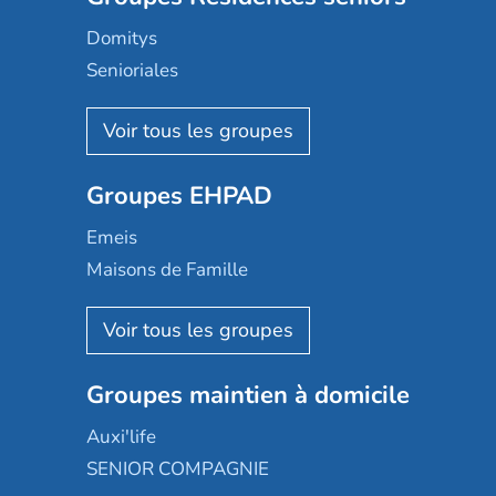
Domitys
Senioriales
Nohée
Les Résidentiels
Ovelia
Groupes EHPAD
Mobicap
Domusvi
Emeis
Happy Senior
Maisons de Famille
Espace et vie
Korian
Aquarelia
Emera
Nexity edenea
Colisée
Les jardins d'Arcadie
Groupes maintien à domicile
Groupe SOS
Occitalia
Le Noble Âge
Auxi'life
Appartseniors
Almage
SENIOR COMPAGNIE
Villa beausoleil
Pavonis santé