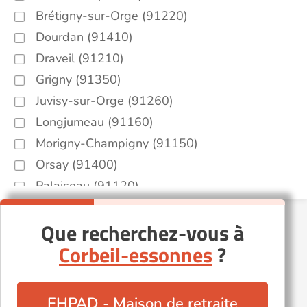
Brétigny-sur-Orge (91220)
Dourdan (91410)
Draveil (91210)
Grigny (91350)
Juvisy-sur-Orge (91260)
Longjumeau (91160)
Morigny-Champigny (91150)
Orsay (91400)
Palaiseau (91120)
Quincy-sous-Sénart (91480)
Que recherchez-vous à
Saint-Michel-sur-Orge (91240)
Corbeil-essonnes
?
Sainte-Geneviève-des-Bois (91700)
Soisy-sur-École (91840)
Verrières-le-Buisson (91370)
EHPAD - Maison de retraite