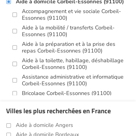
Aide à domicile Corbeil-Essonnes (91100)
Accompagnement et vie sociale Corbeil-
Essonnes (91100)
Aide à la mobilité / transferts Corbeil-
Essonnes (91100)
Aide à la préparation et à la prise des
repas Corbeil-Essonnes (91100)
Aide à la toilette, habillage, déshabillage
Corbeil-Essonnes (91100)
Assistance administrative et informatique
Corbeil-Essonnes (91100)
Bricolage Corbeil-Essonnes (91100)
Infirmiers Corbeil-Essonnes (91100)
Villes les plus recherchées en France
Jardinage Corbeil-Essonnes (91100)
Aide aux courses Corbeil-Essonnes
Aide à domicile Angers
(91100)
Aide à domicile Bordeaux