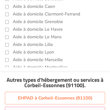
Entretien du cadre de vie, ménage,
Aide à domicile Caen
repassage, gestion du linge Corbeil-
Essonnes (91100)
Aide à domicile Clermont-Ferrand
Sorties (promenades, rendez-vous
Aide à domicile Grenoble
médicaux...) Corbeil-Essonnes (91100)
Aide à domicile Le Havre
Promenade animaux de compagnie Corbeil-
Aide à domicile Le Mans
Essonnes (91100)
Aide à domicile Lille
Autres aides à domicile Corbeil-Essonnes
Aide à domicile Lyon
(91100)
Aide à domicile Marseille
Voir toutes les aides à domicile à Corbeil-
Essonnes (91100)
Aide à domicile Montpellier
Aide à domicile Nantes
Autres types d'hébergement ou services
à
Aide à domicile Nice
Corbeil-Essonnes (91100)
.
Aide à domicile Nîmes
Aide à domicile Orléans
EHPAD à Corbeil-Essonnes (91100)
Aide à domicile Paris