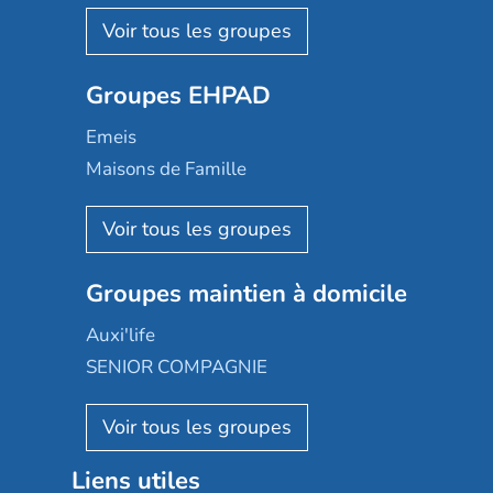
Nohée
Les Résidentiels
Ovelia
Groupes EHPAD
Mobicap
Domusvi
Emeis
Happy Senior
Maisons de Famille
Espace et vie
Korian
Aquarelia
Emera
Nexity edenea
Colisée
Les jardins d'Arcadie
Groupes maintien à domicile
Groupe SOS
Occitalia
Le Noble Âge
Auxi'life
Appartseniors
Almage
SENIOR COMPAGNIE
Villa beausoleil
Pavonis santé
AGE D'OR Services
Reseda
Résidalya
Stella management
Groupe aplus
Liens utiles
Les villages d'or