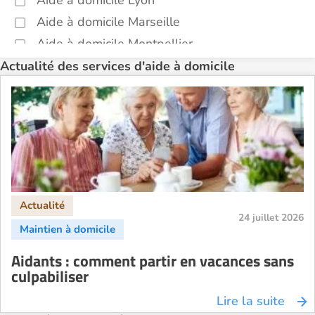
Aide à domicile Lyon
Aide à domicile Marseille
Aide à domicile Montpellier
Aide à domicile Nantes
Actualité des services d'aide à domicile
Aide à domicile Nice
Aide à domicile Nîmes
Aide à domicile Orléans
Aide à domicile Paris
Aide à domicile Perpignan
Aide à domicile Rennes
Aide à domicile Saint-Etienne
24 juillet 2026
Aide à domicile Toulouse
Aidants : comment partir en vacances sans
Recherche par ville
culpabiliser
Lire la suite