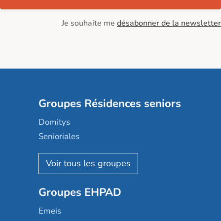
Je souhaite me
désabonner de la newsletter
Groupes Résidences seniors
Domitys
Senioriales
Nohée
Les Résidentiels
Ovelia
Groupes EHPAD
Mobicap
Domusvi
Emeis