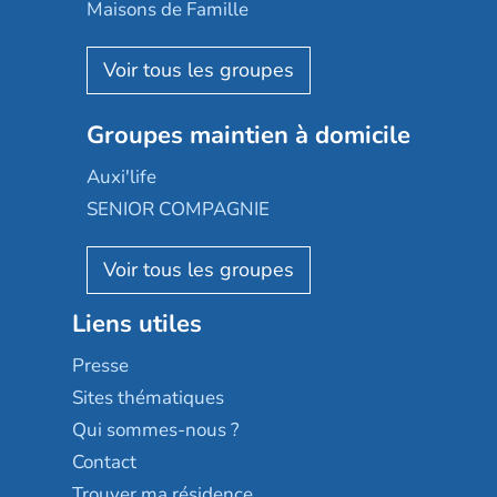
Happy Senior
Maisons de Famille
Espace et vie
Korian
Aquarelia
Emera
Nexity edenea
Colisée
Les jardins d'Arcadie
Groupes maintien à domicile
Groupe SOS
Occitalia
Le Noble Âge
Auxi'life
Appartseniors
Almage
SENIOR COMPAGNIE
Villa beausoleil
Pavonis santé
AGE D'OR Services
Reseda
Résidalya
Stella management
Groupe aplus
Liens utiles
Les villages d'or
Sérénys
Presse
Résidences services Villa Médicis
Sites thématiques
Qui sommes-nous ?
Contact
Trouver ma résidence