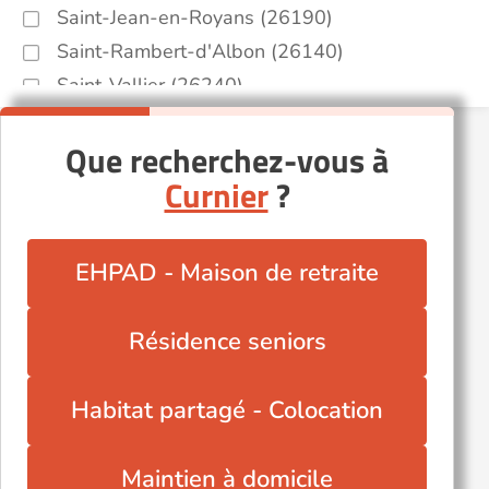
Saint-Jean-en-Royans (26190)
Saint-Rambert-d'Albon (26140)
Saint-Vallier (26240)
Tulette (26790)
Que recherchez-vous à
Valence (26000)
Curnier
?
EHPAD - Maison de retraite
Résidence seniors
Habitat partagé - Colocation
Maintien à domicile