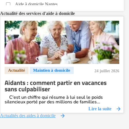
Aide à domicile Nantes
Aide à domicile Nice
Actualité des services d'aide à domicile
Aide à domicile Nîmes
Aide à domicile Orléans
Aide à domicile Paris
Aide à domicile Perpignan
Aide à domicile Rennes
Aide à domicile Saint-Etienne
Aide à domicile Toulouse
24 juillet 2026
Recherche par ville
Aidants : comment partir en vacances
sans culpabiliser
C'est un chiffre qui résume à lui seul le poids
silencieux porté par des millions de familles...
Lire la suite
Actualités des aides à domicile