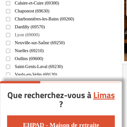
Caluire-et-Cuire (69300)
Chaponost (69630)
Charbonnières-les-Bains (69260)
Dardilly (69570)
Lyon (69000)
Neuville-sur-Saône (69250)
Nuelles (69210)
Oullins (69600)
Saint-Genis-Laval (69230)
Vaulx-en-Velin (69120)
Villeurbanne (69100)
Écully (69130)
Que recherchez-vous à
Limas
?
EHPAD - Maison de retraite