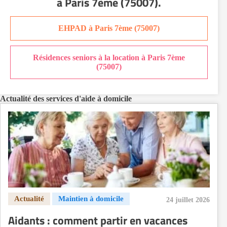
à Paris 7ème (75007)
.
Aide à domicile Orléans
Aide à domicile Paris
EHPAD à Paris 7ème (75007)
Aide à domicile Perpignan
Aide à domicile Rennes
Résidences seniors à la location à Paris 7ème
Aide à domicile Saint-Etienne
(75007)
Aide à domicile Toulouse
Recherche par ville
Actualité des services d'aide à domicile
24 juillet 2026
Aidants : comment partir en vacances