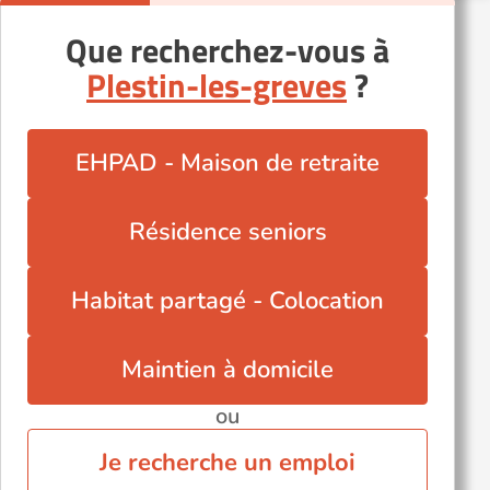
Plouaret (22420)
Que recherchez-vous à
Plédran (22960)
Plestin-les-greves
?
Plélan-le-Petit (22980)
Quévert (22100)
Saint-Brieuc (22000)
EHPAD - Maison de retraite
Saint-Quay-Perros (22700)
Trégueux (22950)
Résidence seniors
Uzel (22460)
Yffiniac (22120)
Habitat partagé - Colocation
Maintien à domicile
ou
Je recherche un emploi