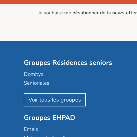
Je souhaite me
désabonner de la newsletter
Groupes Résidences seniors
Domitys
Senioriales
Nohée
Les Résidentiels
Ovelia
Groupes EHPAD
Mobicap
Domusvi
Emeis
Happy Senior