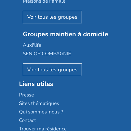
Maisons de Famille
Espace et vie
Korian
Aquarelia
Emera
Nexity edenea
Colisée
Les jardins d'Arcadie
Groupes maintien à domicile
Groupe SOS
Occitalia
Le Noble Âge
Auxi'life
Appartseniors
Almage
SENIOR COMPAGNIE
Villa beausoleil
Pavonis santé
AGE D'OR Services
Reseda
Résidalya
Stella management
Groupe aplus
Liens utiles
Les villages d'or
Sérénys
Presse
Résidences services Villa Médicis
Sites thématiques
Qui sommes-nous ?
Contact
Trouver ma résidence