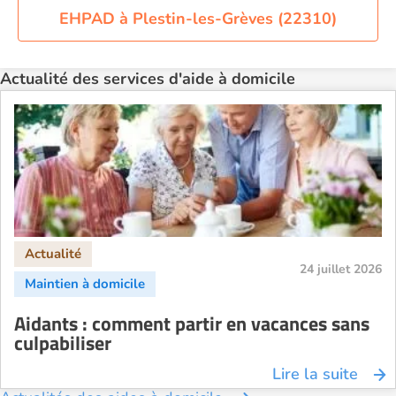
Aide à domicile Orléans
EHPAD à Plestin-les-Grèves (22310)
Aide à domicile Paris
Aide à domicile Perpignan
Actualité des services d'aide à domicile
Aide à domicile Rennes
Aide à domicile Saint-Etienne
Aide à domicile Toulouse
Recherche par ville
24 juillet 2026
Aidants : comment partir en vacances sans
culpabiliser
Lire la suite