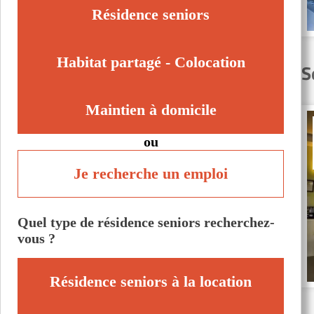
Résidence seniors
Habitat partagé - Colocation
S
Maintien à domicile
ou
Je recherche un emploi
Quel type de résidence seniors recherchez-
vous ?
Résidence seniors à la location