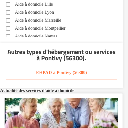
Aide à domicile Lille
Aide à domicile Lyon
Aide à domicile Marseille
Aide à domicile Montpellier
Aide à domicile Nantes
Aide à domicile Nice
Autres types d'hébergement ou services
Aide à domicile Nîmes
à Pontivy (56300)
.
Aide à domicile Orléans
Aide à domicile Paris
EHPAD à Pontivy (56300)
Aide à domicile Perpignan
Aide à domicile Rennes
Actualité des services d'aide à domicile
Aide à domicile Saint-Etienne
Aide à domicile Toulouse
Recherche par ville