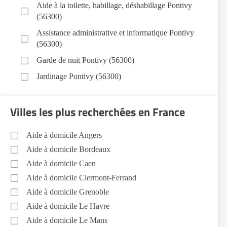
Aide à la toilette, habillage, déshabillage Pontivy
(56300)
Assistance administrative et informatique Pontivy
(56300)
Garde de nuit Pontivy (56300)
Jardinage Pontivy (56300)
Aide aux courses Pontivy (56300)
Villes les plus recherchées en France
Entretien du cadre de vie, ménage, repassage, gestion
du linge Pontivy (56300)
Aide à domicile Angers
Portage de repas Pontivy (56300)
Aide à domicile Bordeaux
Sorties (promenades, rendez-vous médicaux...)
Aide à domicile Caen
Pontivy (56300)
Aide à domicile Clermont-Ferrand
Promenade animaux de compagnie Pontivy (56300)
Aide à domicile Grenoble
Voir toutes les aides à domicile à Pontivy (56300)
Aide à domicile Le Havre
Aide à domicile Le Mans