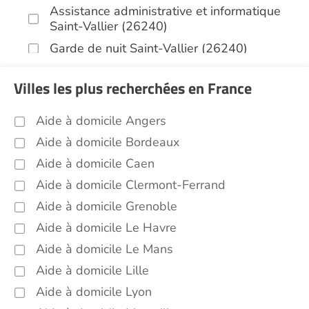
Assistance administrative et informatique
Saint-Vallier (26240)
Garde de nuit Saint-Vallier (26240)
Aide aux courses Saint-Vallier (26240)
Villes les plus recherchées en France
Entretien du cadre de vie, ménage,
repassage, gestion du linge Saint-Vallier
Aide à domicile Angers
(26240)
Aide à domicile Bordeaux
Sorties (promenades, rendez-vous
médicaux...) Saint-Vallier (26240)
Aide à domicile Caen
Autres aides à domicile Saint-Vallier
Aide à domicile Clermont-Ferrand
(26240)
Aide à domicile Grenoble
Voir toutes les aides à domicile à Saint-Vallier
Aide à domicile Le Havre
(26240)
Aide à domicile Le Mans
Aide à domicile Lille
Aide à domicile Lyon