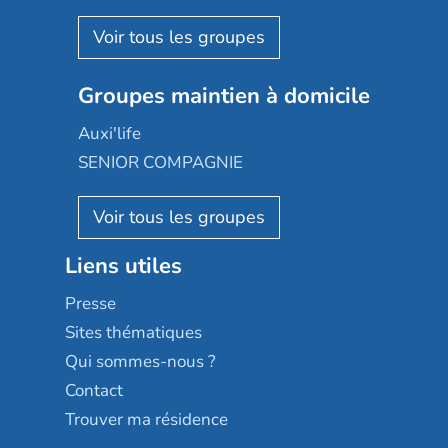
Espace et vie
Korian
Aquarelia
Emera
Nexity edenea
Colisée
Les jardins d'Arcadie
Groupes maintien à domicile
Groupe SOS
Occitalia
Le Noble Âge
Auxi'life
Appartseniors
Almage
SENIOR COMPAGNIE
Villa beausoleil
Pavonis santé
AGE D'OR Services
Reseda
Résidalya
Stella management
Groupe aplus
Liens utiles
Les villages d'or
Sérénys
Presse
Résidences services Villa Médicis
Sites thématiques
Qui sommes-nous ?
Contact
Trouver ma résidence