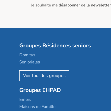
Je souhaite me
désabonner de la newsletter
Groupes Résidences seniors
Domitys
Senioriales
Nohée
Les Résidentiels
Ovelia
Groupes EHPAD
Mobicap
Domusvi
Emeis
Happy Senior
Maisons de Famille