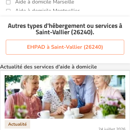
Aide à domicile Marseille
Aide à domicile Montpellier
Aide à domicile Nantes
Autres types d'hébergement ou services
à
Aide à domicile Nice
Saint-Vallier (26240)
.
Aide à domicile Nîmes
Aide à domicile Orléans
EHPAD à Saint-Vallier (26240)
Aide à domicile Paris
Aide à domicile Perpignan
Actualité des services d'aide à domicile
Aide à domicile Rennes
Aide à domicile Saint-Etienne
Aide à domicile Toulouse
Recherche par ville
24 juillet 2026