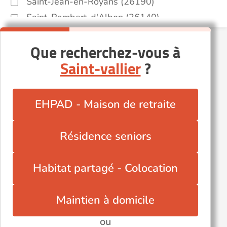
Saint-Jean-en-Royans (26190)
Saint-Rambert-d'Albon (26140)
Tulette (26790)
Que recherchez-vous à
Valence (26000)
Saint-vallier
?
EHPAD - Maison de retraite
Résidence seniors
Habitat partagé - Colocation
Maintien à domicile
ou