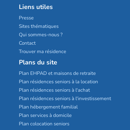
Groupe aplus
Liens utiles
Les villages d'or
Sérénys
Presse
Résidences services Villa Médicis
Sites thématiques
Qui sommes-nous ?
Contact
Trouver ma résidence
Plans du site
Plan EHPAD et maisons de retraite
Plan résidences seniors à la location
Plan résidences seniors à l'achat
Plan résidences seniors à l'investissement
Plan hébergement familial
Plan services à domicile
Plan colocation seniors