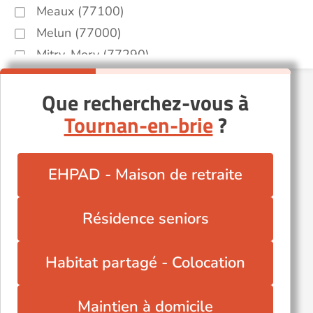
Meaux (77100)
Melun (77000)
Mitry-Mory (77290)
Montereau-Fault-Yonne (77130)
Que recherchez-vous à
Nangis (77370)
Tournan-en-brie
?
Nemours (77140)
Ozoir-la-Ferrière (77330)
Pontault-Combault (77340)
EHPAD - Maison de retraite
Torcy (77200)
Veneux-les-Sablons (77250)
Résidence seniors
Villeparisis (77270)
Épisy (77250)
Habitat partagé - Colocation
Maintien à domicile