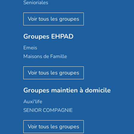
Senioriales
Nohée
Les Résidentiels
Ovelia
Groupes EHPAD
Mobicap
Domusvi
Emeis
Happy Senior
Maisons de Famille
Espace et vie
Korian
Aquarelia
Emera
Nexity edenea
Colisée
Les jardins d'Arcadie
Groupes maintien à domicile
Groupe SOS
Occitalia
Le Noble Âge
Auxi'life
Appartseniors
Almage
SENIOR COMPAGNIE
Villa beausoleil
Pavonis santé
AGE D'OR Services
Reseda
Résidalya
Stella management