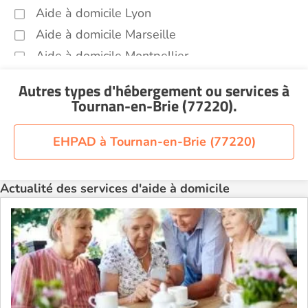
Aide à domicile Lyon
Aide à domicile Marseille
Aide à domicile Montpellier
Aide à domicile Nantes
Autres types d'hébergement ou services
à
Aide à domicile Nice
Tournan-en-Brie (77220)
.
Aide à domicile Nîmes
Aide à domicile Orléans
EHPAD à Tournan-en-Brie (77220)
Aide à domicile Paris
Aide à domicile Perpignan
Actualité des services d'aide à domicile
Aide à domicile Rennes
Aide à domicile Saint-Etienne
Aide à domicile Toulouse
Recherche par ville