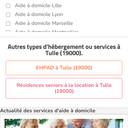
Aide à domicile Lille
Aide à domicile Lyon
Aide à domicile Marseille
Aide à domicile Montpellier
Aide à domicile Nantes
Autres types d'hébergement ou services
à
Aide à domicile Nice
Tulle (19000)
.
Aide à domicile Nîmes
Aide à domicile Orléans
EHPAD à Tulle (19000)
Aide à domicile Paris
Aide à domicile Perpignan
Résidences seniors à la location à Tulle
(19000)
Aide à domicile Rennes
Aide à domicile Saint-Etienne
Actualité des services d'aide à domicile
Aide à domicile Toulouse
Recherche par ville