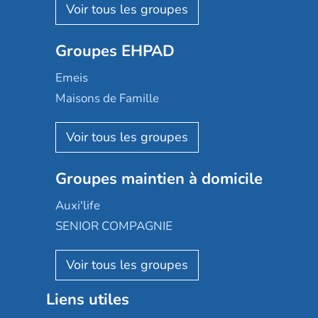
Les Résidentiels
Ovelia
Groupes EHPAD
Mobicap
Domusvi
Emeis
Happy Senior
Maisons de Famille
Espace et vie
Korian
Aquarelia
Emera
Nexity edenea
Colisée
Les jardins d'Arcadie
Groupes maintien à domicile
Groupe SOS
Occitalia
Le Noble Âge
Auxi'life
Appartseniors
Almage
SENIOR COMPAGNIE
Villa beausoleil
Pavonis santé
AGE D'OR Services
Reseda
Résidalya
Stella management
Groupe aplus
Liens utiles
Les villages d'or