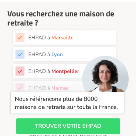
EHPAD Nantes
Vous recherchez une maison de
EHPAD Nice
retraite ?
EHPAD Paris
EHPAD Royan
EHPAD Saint-Etienne
EHPAD Toulouse
EHPAD Tours
EHPAD Troyes
Recherche par ville
TROUVER VOTRE EHPAD