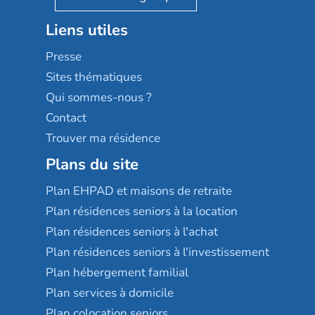
Stella management
Groupe aplus
Liens utiles
Les villages d'or
Sérénys
Presse
Résidences services Villa Médicis
Sites thématiques
Qui sommes-nous ?
Contact
Trouver ma résidence
Plans du site
Plan EHPAD et maisons de retraite
Plan résidences seniors à la location
Plan résidences seniors à l'achat
Plan résidences seniors à l'investissement
Plan hébergement familial
Plan services à domicile
Plan colocation seniors