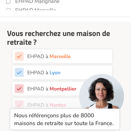
EHPAD Marignane
EHPAD Marseille
EHPAD Montpellier
EHPAD Nantes
Vous recherchez une maison de
EHPAD Nice
retraite ?
EHPAD Paris
EHPAD Royan
EHPAD Saint-Etienne
EHPAD Toulouse
EHPAD Tours
EHPAD Troyes
Recherche par ville