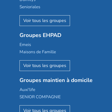
Senioriales
Nohée
Les Résidentiels
Ovelia
Groupes EHPAD
Mobicap
Domusvi
Emeis
Happy Senior
Maisons de Famille
Espace et vie
Korian
Aquarelia
Emera
Nexity edenea
Colisée
Les jardins d'Arcadie
Groupes maintien à domicile
Groupe SOS
Occitalia
Le Noble Âge
Auxi'life
Appartseniors
Almage
SENIOR COMPAGNIE
Villa beausoleil
Pavonis santé
AGE D'OR Services
Reseda
Résidalya