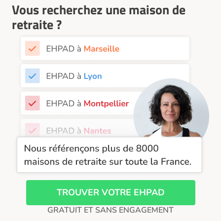
EHPAD Nantes
Vous recherchez une maison de
EHPAD Nice
retraite ?
EHPAD Paris
EHPAD Royan
EHPAD Saint-Etienne
EHPAD Toulouse
EHPAD Tours
EHPAD Troyes
Recherche par ville
TROUVER VOTRE EHPAD
GRATUIT ET SANS ENGAGEMENT