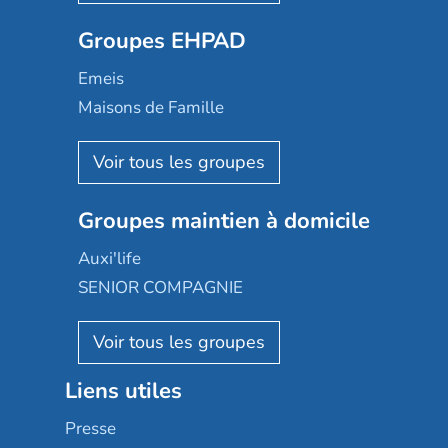
Ovelia
Groupes EHPAD
Mobicap
Domusvi
Emeis
Happy Senior
Maisons de Famille
Espace et vie
Korian
Aquarelia
Emera
Nexity edenea
Colisée
Les jardins d'Arcadie
Groupes maintien à domicile
Groupe SOS
Occitalia
Le Noble Âge
Auxi'life
Appartseniors
Almage
SENIOR COMPAGNIE
Villa beausoleil
Pavonis santé
AGE D'OR Services
Reseda
Résidalya
Stella management
Groupe aplus
Liens utiles
Les villages d'or
Sérénys
Presse