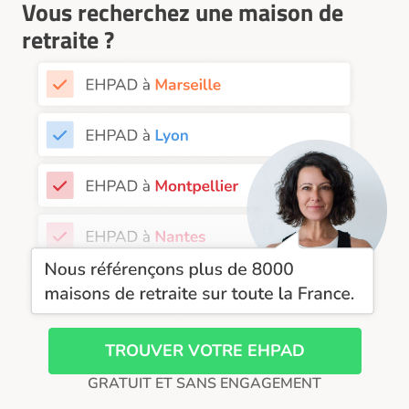
Vous recherchez une maison de
EHPAD Nice
retraite ?
EHPAD Paris
EHPAD Royan
EHPAD Saint-Etienne
EHPAD Toulouse
EHPAD Tours
EHPAD Troyes
Recherche par ville
TROUVER VOTRE EHPAD
GRATUIT ET SANS ENGAGEMENT