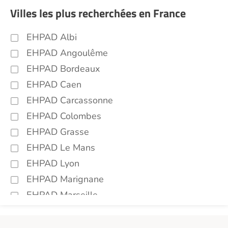
Villes les plus recherchées en France
EHPAD Albi
EHPAD Angoulême
EHPAD Bordeaux
EHPAD Caen
EHPAD Carcassonne
EHPAD Colombes
EHPAD Grasse
EHPAD Le Mans
EHPAD Lyon
EHPAD Marignane
EHPAD Marseille
EHPAD Montpellier
EHPAD Nantes