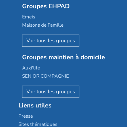
Groupes EHPAD
Mobicap
Domusvi
Emeis
Happy Senior
Maisons de Famille
Espace et vie
Korian
Aquarelia
Emera
Nexity edenea
Colisée
Les jardins d'Arcadie
Groupes maintien à domicile
Groupe SOS
Occitalia
Le Noble Âge
Auxi'life
Appartseniors
Almage
SENIOR COMPAGNIE
Villa beausoleil
Pavonis santé
AGE D'OR Services
Reseda
Résidalya
Stella management
Groupe aplus
Liens utiles
Les villages d'or
Sérénys
Presse
Résidences services Villa Médicis
Sites thématiques