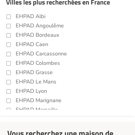
Villes les plus recherchées en France
EHPAD Albi
EHPAD Angoulême
EHPAD Bordeaux
EHPAD Caen
EHPAD Carcassonne
EHPAD Colombes
EHPAD Grasse
EHPAD Le Mans
EHPAD Lyon
EHPAD Marignane
EHPAD Marseille
EHPAD Montpellier
EHPAD Nantes
Vous recherchez une maison de