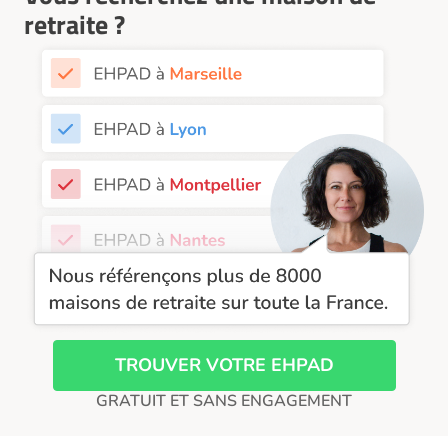
EHPAD Nice
retraite ?
EHPAD Paris
EHPAD Royan
EHPAD Saint-Etienne
EHPAD Toulouse
EHPAD Tours
EHPAD Troyes
Recherche par ville
TROUVER VOTRE EHPAD
GRATUIT ET SANS ENGAGEMENT