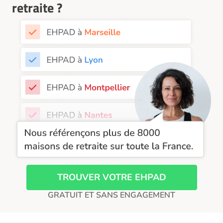
EHPAD Nice
retraite ?
EHPAD Paris
EHPAD Royan
EHPAD Saint-Etienne
EHPAD Toulouse
EHPAD Tours
EHPAD Troyes
Recherche par ville
TROUVER VOTRE EHPAD
GRATUIT ET SANS ENGAGEMENT