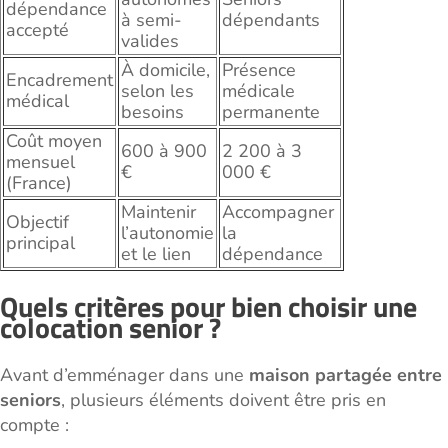
dépendance
à semi-
dépendants
accepté
valides
À domicile,
Présence
Encadrement
selon les
médicale
médical
besoins
permanente
Coût moyen
600 à 900
2 200 à 3
mensuel
€
000 €
(France)
Maintenir
Accompagner
Objectif
l’autonomie
la
principal
et le lien
dépendance
Quels critères pour bien choisir une
colocation senior ?
Avant d’emménager dans une
maison partagée entre
seniors
, plusieurs éléments doivent être pris en
compte :