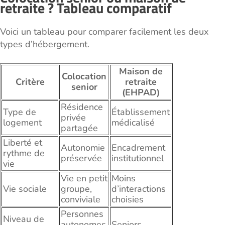
retraite ? Tableau comparatif
Voici un tableau pour comparer facilement les deux
types d’hébergement.
Maison de
Colocation
Critère
retraite
senior
(EHPAD)
Résidence
Type de
Établissement
privée
logement
médicalisé
partagée
Liberté et
Autonomie
Encadrement
rythme de
préservée
institutionnel
vie
Vie en petit
Moins
Vie sociale
groupe,
d’interactions
conviviale
choisies
Personnes
Niveau de
autonomes
Seniors