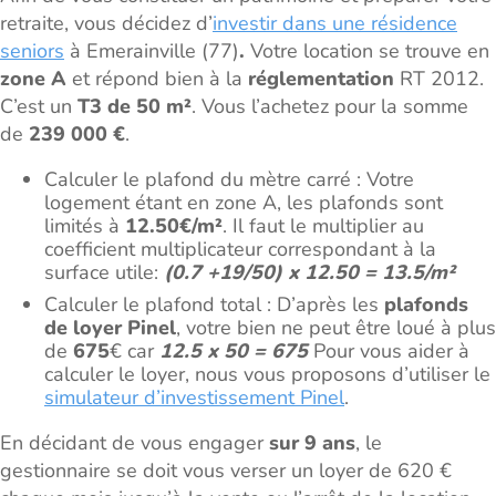
retraite, vous décidez d’
investir dans une résidence
seniors
à Emerainville (77)
.
Votre location se trouve en
zone A
et répond bien à la
réglementation
RT 2012.
C’est un
T3 de 50 m²
. Vous l’achetez pour la somme
de
239 000 €
.
Calculer le plafond du mètre carré : Votre
logement étant en zone A, les plafonds sont
limités à
12.50€/m²
. Il faut le multiplier au
coefficient multiplicateur correspondant à la
surface utile:
(0.7 +19/50) x 12.50 = 13.5/m²
Calculer le plafond total : D’après les
plafonds
de loyer Pinel
, votre bien ne peut être loué à plus
de
675
€ car
12.5 x 50 = 675
Pour vous aider à
calculer le loyer, nous vous proposons d’utiliser le
simulateur d’investissement Pinel
.
En décidant de vous engager
sur 9 ans
, le
gestionnaire se doit vous verser un loyer de 620 €