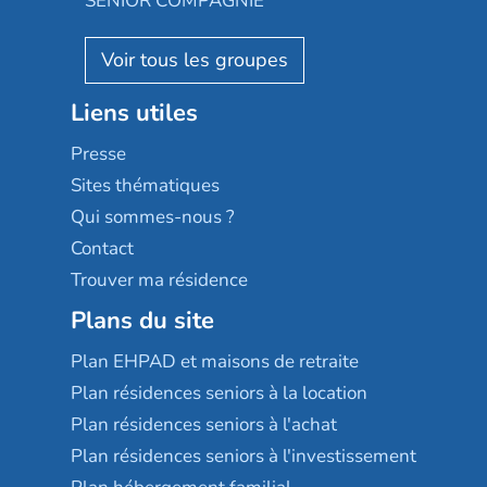
SENIOR COMPAGNIE
Villa beausoleil
Pavonis santé
AGE D'OR Services
Reseda
Résidalya
Stella management
Groupe aplus
Liens utiles
Les villages d'or
Sérénys
Presse
Résidences services Villa Médicis
Sites thématiques
Qui sommes-nous ?
Contact
Trouver ma résidence
Plans du site
Plan EHPAD et maisons de retraite
Plan résidences seniors à la location
Plan résidences seniors à l'achat
Plan résidences seniors à l'investissement