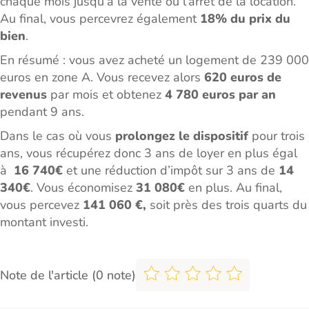
chaque mois jusqu’à la vente ou l’arrêt de la location.
Au final, vous percevrez également
18% du prix du
bien
.
En résumé : vous avez acheté un logement de 239 000
euros en zone A. Vous recevez alors
620 euros de
revenus
par mois et obtenez
4 780 euros par an
pendant 9 ans.
Dans le cas où vous
prolongez le dispositif
pour trois
ans, vous récupérez donc 3 ans de loyer en plus égal
à
16 740€
et une réduction d’impôt sur 3 ans de
14
340€
. Vous économisez
31 080€
en plus. Au final,
vous percevez
141 060 €,
soit près des trois quarts du
montant investi.
Note de l'article (0 note)