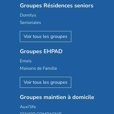
Groupes Résidences seniors
Domitys
Senioriales
Nohée
Les Résidentiels
Ovelia
Groupes EHPAD
Mobicap
Domusvi
Emeis
Happy Senior
Maisons de Famille
Espace et vie
Korian
Aquarelia
Emera
Nexity edenea
Colisée
Les jardins d'Arcadie
Groupes maintien à domicile
Groupe SOS
Occitalia
Le Noble Âge
Auxi'life
Appartseniors
Almage