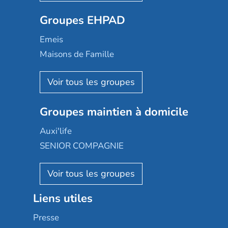
Ovelia
Groupes EHPAD
Mobicap
Domusvi
Emeis
Happy Senior
Maisons de Famille
Espace et vie
Korian
Aquarelia
Emera
Nexity edenea
Colisée
Les jardins d'Arcadie
Groupes maintien à domicile
Groupe SOS
Occitalia
Le Noble Âge
Auxi'life
Appartseniors
Almage
SENIOR COMPAGNIE
Villa beausoleil
Pavonis santé
AGE D'OR Services
Reseda
Résidalya
Stella management
Groupe aplus
Liens utiles
Les villages d'or
Sérénys
Presse