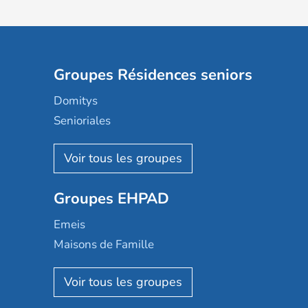
Groupes Résidences seniors
Domitys
Senioriales
Nohée
Les Résidentiels
Ovelia
Groupes EHPAD
Mobicap
Domusvi
Emeis
Happy Senior
Maisons de Famille
Espace et vie
Korian
Aquarelia
Emera
Nexity edenea
Colisée