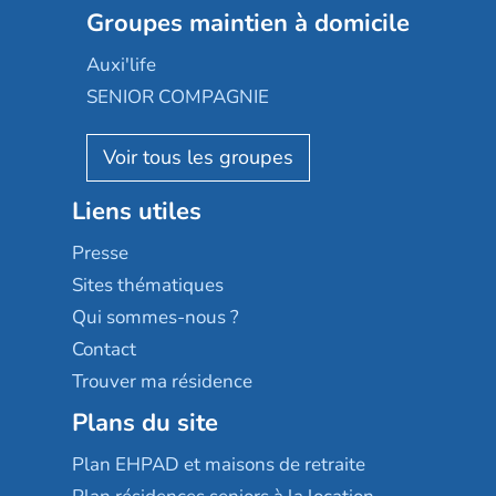
Les jardins d'Arcadie
Groupes maintien à domicile
Groupe SOS
Occitalia
Le Noble Âge
Auxi'life
Appartseniors
Almage
SENIOR COMPAGNIE
Villa beausoleil
Pavonis santé
AGE D'OR Services
Reseda
Résidalya
Stella management
Groupe aplus
Liens utiles
Les villages d'or
Sérénys
Presse
Résidences services Villa Médicis
Sites thématiques
Qui sommes-nous ?
Contact
Trouver ma résidence
Plans du site
Plan EHPAD et maisons de retraite