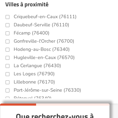
Villes à proximité
Criquebeuf-en-Caux (76111)
Daubeuf-Serville (76110)
Fécamp (76400)
Gonfreville-l'Orcher (76700)
Hodeng-au-Bosc (76340)
Hugleville-en-Caux (76570)
La Cerlangue (76430)
Les Loges (76790)
Lillebonne (76170)
Port-Jérôme-sur-Seine (76330)
Rétonval (76340)
Saint-Léonard (76400)
Que recherchez-vous à
Saint-Nicolas-de-la-Taille (76170)