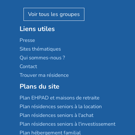
Villa beausoleil
Pavonis santé
AGE D'OR Services
Reseda
Résidalya
Stella management
Groupe aplus
Liens utiles
Les villages d'or
Sérénys
Presse
Résidences services Villa Médicis
Sites thématiques
Qui sommes-nous ?
Contact
Trouver ma résidence
Plans du site
Plan EHPAD et maisons de retraite
Plan résidences seniors à la location
Plan résidences seniors à l'achat
Plan résidences seniors à l'investissement
Plan hébergement familial