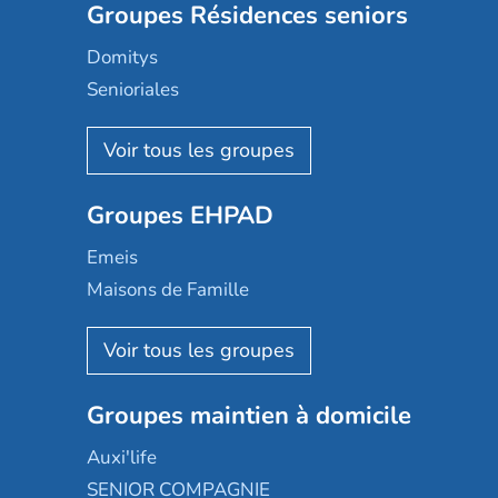
Groupes Résidences seniors
Domitys
Senioriales
Nohée
Les Résidentiels
Ovelia
Groupes EHPAD
Mobicap
Domusvi
Emeis
Happy Senior
Maisons de Famille
Espace et vie
Korian
Aquarelia
Emera
Nexity edenea
Colisée
Les jardins d'Arcadie
Groupes maintien à domicile
Groupe SOS
Occitalia
Le Noble Âge
Auxi'life
Appartseniors
Almage
SENIOR COMPAGNIE