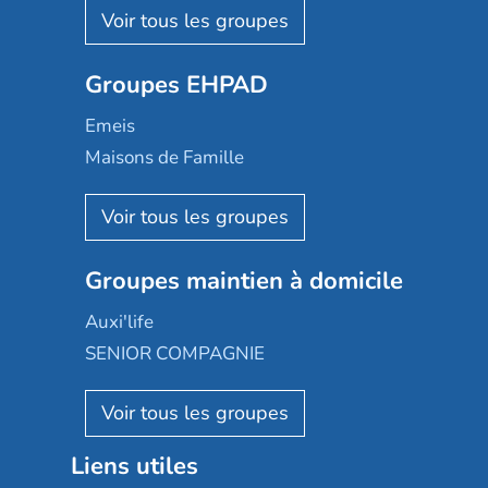
Les Résidentiels
Ovelia
Groupes EHPAD
Mobicap
Domusvi
Emeis
Happy Senior
Maisons de Famille
Espace et vie
Korian
Aquarelia
Emera
Nexity edenea
Colisée
Les jardins d'Arcadie
Groupes maintien à domicile
Groupe SOS
Occitalia
Le Noble Âge
Auxi'life
Appartseniors
Almage
SENIOR COMPAGNIE
Villa beausoleil
Pavonis santé
AGE D'OR Services
Reseda
Résidalya
Stella management
Groupe aplus
Liens utiles
Les villages d'or