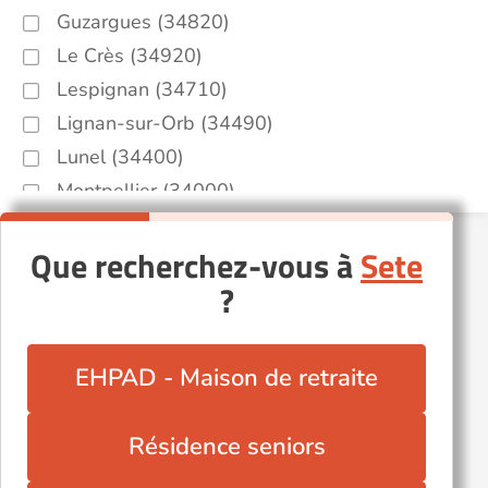
Guzargues (34820)
Le Crès (34920)
Lespignan (34710)
Lignan-sur-Orb (34490)
Lunel (34400)
Montpellier (34000)
Neffiès (34320)
Que recherchez-vous à
Sete
Popian (34230)
?
Pérols (34470)
Roquebrun (34460)
Saint-Chinian (34360)
EHPAD - Maison de retraite
Saint-Hilaire-de-Beauvoir (34160)
Valros (34290)
Résidence seniors
Villespassans (34360)