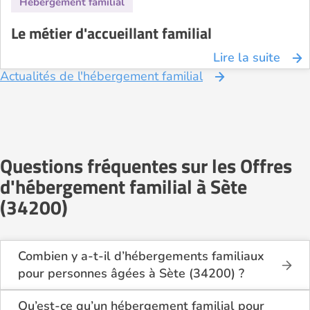
Le métier d'accueillant familial
Lire la suite
Actualités de l'hébergement familial
Questions fréquentes sur les Offres
d'hébergement familial à Sète
(34200)
Combien y a-t-il d’hébergements familiaux
pour personnes âgées à Sète (34200) ?
Sur Logement-seniors.com, on recense actuellement
1 hébergements familiaux pour personnes âgées à
Qu’est-ce qu’un hébergement familial pour