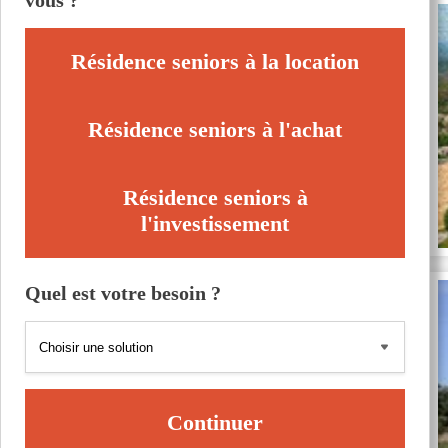
vous ?
Résidence seniors à la location
Résidence seniors à l'achat
Résidence seniors à
l'investissement
Quel est votre besoin ?
Continuer