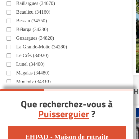
Baillargues (34670)
Beaulieu (34160)
Bessan (34550)
Bélarga (34230)
Guzargues (34820)
La Grande-Motte (34280)
Le Crès (34920)
Lunel (34400)
Magalas (34480)
Montady (34310)
H
Montpellier (34000)
Nissan-lez-Enserune (34440)
Que recherchez-vous à
Roquebrun (34460)
Puisserguier
?
Saint-Drézéry (34160)
Saint-Jean-de-Védas (34430)
Valros (34290)
EHPAD - Maison de retraite