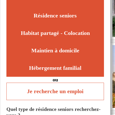
Vic-la-Gardiole (34110)
Viols-le-Fort (34380)
Résidence seniors
Habitat partagé - Colocation
Maintien à domicile
Hébergement familial
ou
Je recherche un emploi
Quel type de résidence seniors recherchez-