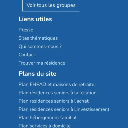
Reseda
Résidalya
Stella management
Groupe aplus
Liens utiles
Les villages d'or
Sérénys
Presse
Résidences services Villa Médicis
Sites thématiques
Qui sommes-nous ?
Contact
Trouver ma résidence
Plans du site
Plan EHPAD et maisons de retraite
Plan résidences seniors à la location
Plan résidences seniors à l'achat
Plan résidences seniors à l'investissement
Plan hébergement familial
Plan services à domicile