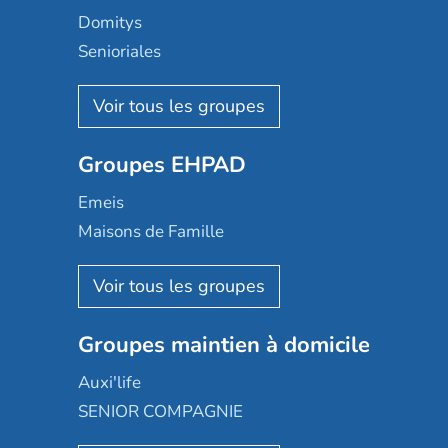
Domitys
Senioriales
Nohée
Les Résidentiels
Ovelia
Groupes EHPAD
Mobicap
Domusvi
Emeis
Happy Senior
Maisons de Famille
Espace et vie
Korian
Aquarelia
Emera
Nexity edenea
Colisée
Les jardins d'Arcadie
Groupes maintien à domicile
Groupe SOS
Occitalia
Le Noble Âge
Auxi'life
Appartseniors
Almage
SENIOR COMPAGNIE
Villa beausoleil
Pavonis santé
AGE D'OR Services