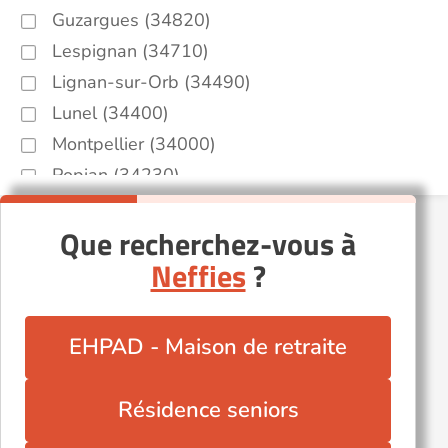
Guzargues (34820)
Lespignan (34710)
Lignan-sur-Orb (34490)
Lunel (34400)
Montpellier (34000)
Popian (34230)
Pérols (34470)
Que recherchez-vous à
Roquebrun (34460)
Neffies
?
Saint-Chinian (34360)
Saint-Hilaire-de-Beauvoir (34160)
Sète (34200)
EHPAD - Maison de retraite
Valros (34290)
Vendargues (34740)
Résidence seniors
Villespassans (34360)