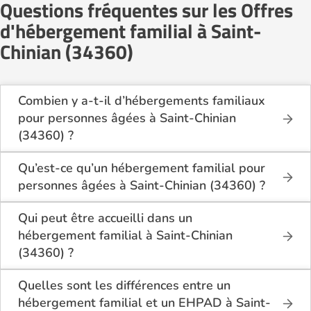
Questions fréquentes sur les Offres
d'hébergement familial à Saint-
Chinian (34360)
Combien y a-t-il d’hébergements familiaux
pour personnes âgées à Saint-Chinian
(34360) ?
Sur Logement-seniors.com, on recense actuellement
1 hébergements familiaux pour personnes âgées à
Qu’est-ce qu’un hébergement familial pour
Saint-Chinian (34360) en 2026.
personnes âgées à Saint-Chinian (34360) ?
Ces structures offrent un cadre de vie chaleureux et
L’hébergement familial permet à une personne âgée
sécurisant, idéal pour les seniors souhaitant vivre
d’être accueillie au domicile d’un accueillant familial
Qui peut être accueilli dans un
dans un environnement plus intime que celui d’un
agréé par le département.
hébergement familial à Saint-Chinian
établissement collectif.
Elle y bénéficie d’un cadre de vie convivial, de repas
(34360) ?
partagés, d’une présence quotidienne et d’un
Ce mode d’accueil s’adresse aux personnes âgées
accompagnement personnalisé, tout en conservant
de plus de 60 ans, seules ou en couple, qui
Quelles sont les différences entre un
une grande autonomie.
souhaitent vivre dans un cadre familial plutôt que
hébergement familial et un EHPAD à Saint-