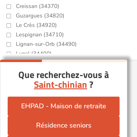
Creissan (34370)
Guzargues (34820)
Le Crès (34920)
Lespignan (34710)
Lignan-sur-Orb (34490)
Lunel (34400)
Montpellier (34000)
Que recherchez-vous à
Neffiès (34320)
Saint-chinian
?
Popian (34230)
Pérols (34470)
Roquebrun (34460)
EHPAD - Maison de retraite
Saint-Hilaire-de-Beauvoir (34160)
Sète (34200)
Résidence seniors
Valros (34290)