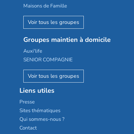
Happy Senior
Maisons de Famille
Espace et vie
Korian
Aquarelia
Emera
Nexity edenea
Colisée
Les jardins d'Arcadie
Groupes maintien à domicile
Groupe SOS
Occitalia
Le Noble Âge
Auxi'life
Appartseniors
Almage
SENIOR COMPAGNIE
Villa beausoleil
Pavonis santé
AGE D'OR Services
Reseda
Résidalya
Stella management
Groupe aplus
Liens utiles
Les villages d'or
Sérénys
Presse
Résidences services Villa Médicis
Sites thématiques
Qui sommes-nous ?
Contact