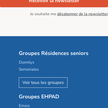
Recevoir la newsletter
Je souhaite me
désabonner de la newsletter
Groupes Résidences seniors
Domitys
Senioriales
Nohée
Les Résidentiels
Ovelia
Groupes EHPAD
Mobicap
Domusvi
Emeis