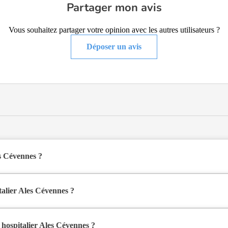
Partager mon avis
Vous souhaitez partager votre opinion avec les autres utilisateurs ?
Déposer un avis
s Cévennes ?
aison de retraite médicalisée de type EHPAD Alzheimer, hébergement 
alier Ales Cévennes ?
 6 Boulevard Victor Hugo à Alès (30100), dans le Gard (30).
 hospitalier Ales Cévennes ?