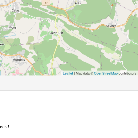
Leaflet
| Map data ©
OpenStreetMap
contributors
vis !