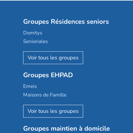
Groupes Résidences seniors
Domitys
Senioriales
Nohée
Les Résidentiels
Ovelia
Groupes EHPAD
Mobicap
Domusvi
Emeis
Happy Senior
Maisons de Famille
Espace et vie
Korian
Aquarelia
Emera
Nexity edenea
Colisée
Les jardins d'Arcadie
Groupes maintien à domicile
Groupe SOS