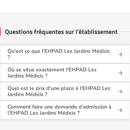
Questions fréquentes sur l'établissement
Qu'est ce que l'EHPAD Les Jardins Médicis
?
L'EHPAD Les Jardins Médicis est une maison de
retraite médicalisée de type hébergement
Où se situe exactement l'EHPAD Les
permanent, hébergement temporaire, accueil de jour
Jardins Médicis ?
, située à Milhaud (30540).
L'EHPAD Les Jardins Médicis est situé 1 Chemin De
Fanfoussinque à Milhaud (30540), dans le Gard
Quel est le prix d'une place à l'EHPAD Les
(30).
Jardins Médicis ?
L'EHPAD Les Jardins Médicis propose des
logements en chambre simple à partir de 2 666€
Comment faire une demande d’admission à
par mois.
l'EHPAD Les Jardins Médicis ?
La demande s’effectue directement via le formulaire
de contact disponible sur Logement-seniors.com.