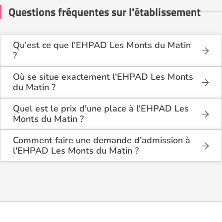
Questions fréquentes sur l'établissement
Qu'est ce que l'EHPAD Les Monts du Matin
?
L'EHPAD Les Monts du Matin est une maison de
retraite médicalisée de type hébergement
Où se situe exactement l'EHPAD Les Monts
permanent , située à Bésayes (26300).
du Matin ?
L'EHPAD Les Monts du Matin est situé Domaine des
Monts du Matin à Bésayes (26300), dans la Drôme
Quel est le prix d'une place à l'EHPAD Les
(26).
Monts du Matin ?
L'EHPAD Les Monts du Matin propose des
logements en chambre simple à partir de 2 821€
Comment faire une demande d’admission à
par mois.
l'EHPAD Les Monts du Matin ?
La demande s’effectue directement via le formulaire
de contact disponible sur Logement-seniors.com.
Après réception, un conseiller reprend contact pour
présenter en détail les disponibilités, les services,
les coûts et les démarches administratives
nécessaires.