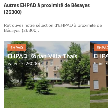
Autres EHPAD à proximité de Bésayes
(26300)
Retrouvez notre sélection d'EHPAD à proximité de
Bésayes (26300).
EHPAD Korian Villa Thaïs
EHPA
Valence (26000)
Saint-S