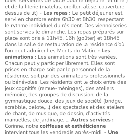
taies, serviettes de table pour le déjeuner et dîner)
et de la literie (matelas, oreiller, alèse, couverture,
dessus de lit) -
Les repas :
Le petit déjeuner est
servi en chambre entre 6h30 et 8h30, respectant
le rythme individuel du résident. Des viennoiseries
sont servies le dimanche. Les repas préparés sur
place sont pris à 11h45, 16h (goûter) et 18h45
dans la salle de restauration de la résidence d’où
l’on peut admirer Les Monts du Matin.
- Les
animations :
Les animations sont très variées.
Chacun peut y participer librement. Elles sont
prises en charge soit par le personnel de la
résidence, soit par des animateurs professionnels
ou bénévoles. Les résidents ont le choix entre des
jeux cognitifs (remue-méninges), des ateliers
mémoire, des groupes de discussion, de la
gymnastique douce, des jeux de société (bridge,
scrabble, belote,…) des spectacles et des ateliers
de chant, de musique, de dessin, d’activités
manuelles, de jardinage, …
Autres services :
-
Corinne, notre
coiffeuse et esthéticienne
intervient tous les vendredis après-midi. -
Une