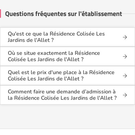
Questions fréquentes sur l'établissement
Qu'est ce que la Résidence Colisée Les
Jardins de l'Allet ?
La Résidence Colisée Les Jardins de l'Allet est une
maison de retraite médicalisée de type
Où se situe exactement la Résidence
hébergement temporaire , située à Bourg-lès-
Colisée Les Jardins de l'Allet ?
Valence (26500).
La Résidence Colisée Les Jardins de l'Allet est
située 20, Avenue Pierre-Benoit à Bourg-lès-
Quel est le prix d'une place à la Résidence
Valence (26500), dans la Drôme (26).
Colisée Les Jardins de l'Allet ?
La Résidence Colisée Les Jardins de l'Allet propose
des logements en chambre simple à partir de 2
Comment faire une demande d’admission à
976€ par mois, et en chambre double à partir de 2
la Résidence Colisée Les Jardins de l'Allet ?
542€ par mois.
La demande s’effectue directement via le formulaire
de contact disponible sur Logement-seniors.com.
Après réception, un conseiller reprend contact pour
présenter en détail les disponibilités, les services,
les coûts et les démarches administratives