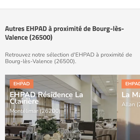
Autres EHPAD à proximité de Bourg-lès-
Valence (26500)
Retrouvez notre sélection d'EHPAD à proximité de
Bourg-lès-Valence (26500).
EHPAD Résidence La
La M
Clairière
Allan 
Montélimar (26200)