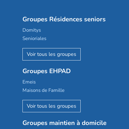
Groupes Résidences seniors
Domitys
Senioriales
Nohée
Les Résidentiels
Ovelia
Groupes EHPAD
Mobicap
Domusvi
Emeis
Happy Senior
Maisons de Famille
Espace et vie
Korian
Aquarelia
Emera
Nexity edenea
Colisée
Les jardins d'Arcadie
Groupes maintien à domicile
Groupe SOS