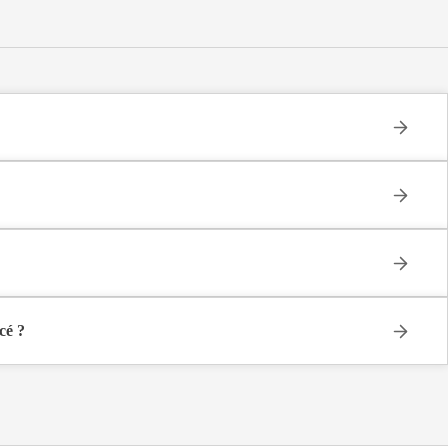
 (Unité de Soins Longue Durée), hébergement permanent , située à
110), en Loire Atlantique (44).
 1 581€ par mois.
cé ?
ontact pour présenter en détail les disponibilités, les services, les