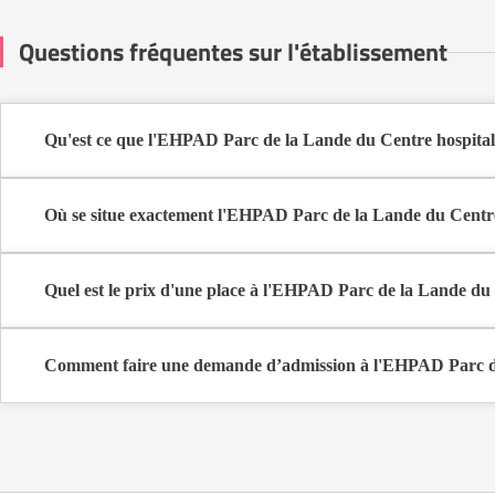
Questions fréquentes sur l'établissement
Qu'est ce que l'EHPAD Parc de la Lande du Centre hospita
L'EHPAD Parc de la Lande du Centre hospitalier de Châteaubriant
Châteaubriant (44110).
Où se situe exactement l'EHPAD Parc de la Lande du Centr
L'EHPAD Parc de la Lande du Centre hospitalier de Châteaubriant-
Quel est le prix d'une place à l'EHPAD Parc de la Lande d
L'EHPAD Parc de la Lande du Centre hospitalier de Châteaubriant
Comment faire une demande d’admission à l'EHPAD Parc de
La demande s’effectue directement via le formulaire de contact dispo
coûts et les démarches administratives nécessaires.