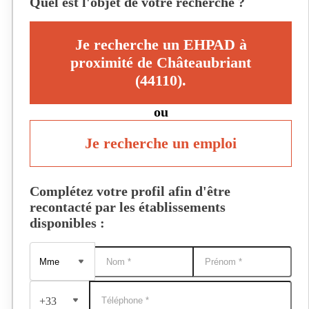
Quel est l'objet de votre recherche ?
Je recherche un EHPAD à
proximité de Châteaubriant
(44110).
ou
Je recherche un emploi
Complétez votre profil afin d'être
recontacté par les établissements
disponibles :
+33