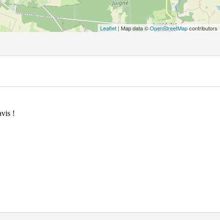
Leaflet
| Map data ©
OpenStreetMap
contributors
vis !