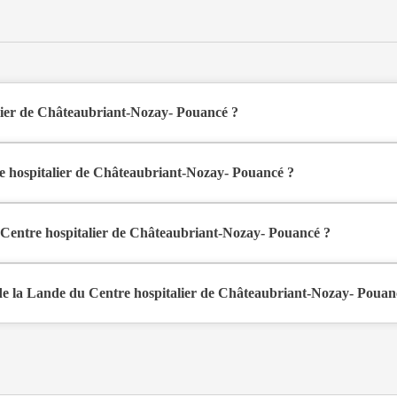
lier de Châteaubriant-Nozay- Pouancé ?
-Nozay- Pouancé est une maison de retraite médicalisée de type USLD
e hospitalier de Châteaubriant-Nozay- Pouancé ?
Nozay- Pouancé est situé Rue Denieul et Gastineau à Châteaubriant (44
u Centre hospitalier de Châteaubriant-Nozay- Pouancé ?
-Nozay- Pouancé propose des logements en chambre simple à partir de
 la Lande du Centre hospitalier de Châteaubriant-Nozay- Pouan
nible sur Logement-seniors.com. Après réception, un conseiller reprend c