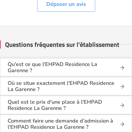
Déposer un avis
Questions fréquentes sur l'établissement
Qu'est ce que l'EHPAD Residence La
Garenne ?
L'EHPAD Residence La Garenne est une maison de
retraite médicalisée de type hébergement
Où se situe exactement l'EHPAD Residence
permanent, hébergement temporaire, habilitée à
La Garenne ?
l'aide sociale, située à La Garenne-Colombes
L'EHPAD Residence La Garenne est situé 31/33 rue
(92250).
de l'aigle à La Garenne-Colombes (92250), dans
Quel est le prix d'une place à l'EHPAD
les Hauts de Seine (92).
Residence La Garenne ?
L'EHPAD Residence La Garenne propose des
logements en chambre simple à partir de 4 352€
Comment faire une demande d’admission à
par mois, et en chambre double à partir de 3 348€
l'EHPAD Residence La Garenne ?