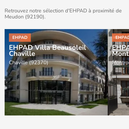
Retrouvez notre sélection d'EHPAD à proximité de
Meudon (92190).
EHPAD Villa Beausoleil
EHPA
Chaville
Mont
Chaville (92370)
Montro