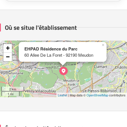
Où se situe l'établissement
×
+
EHPAD Résidence du Parc
60 Allee De La Foret - 92190 Meudon
−
2 km
1 mi
Leaflet
| Map data ©
OpenStreetMap
contributors