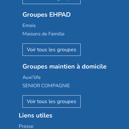
Ovelia
Groupes EHPAD
Mobicap
Domusvi
Emeis
Happy Senior
Maisons de Famille
Espace et vie
Korian
Aquarelia
Emera
Nexity edenea
Colisée
Les jardins d'Arcadie
Groupes maintien à domicile
Groupe SOS
Occitalia
Le Noble Âge
Auxi'life
Appartseniors
Almage
SENIOR COMPAGNIE
Villa beausoleil
Pavonis santé
AGE D'OR Services
Reseda
Résidalya
Stella management
Groupe aplus
Liens utiles
Les villages d'or
Sérénys
Presse