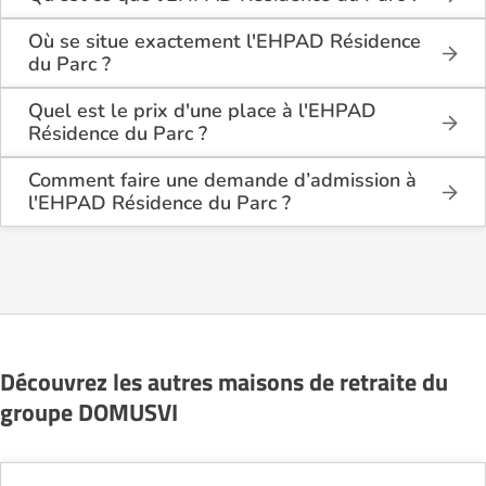
L'EHPAD Résidence du Parc est une maison de
retraite médicalisée de type hébergement
Où se situe exactement l'EHPAD Résidence
permanent , située à Meudon (92190).
du Parc ?
L'EHPAD Résidence du Parc est situé 60 Allee De
La Foret à Meudon (92190), dans les Hauts de
Quel est le prix d'une place à l'EHPAD
Seine (92).
Résidence du Parc ?
L'EHPAD Résidence du Parc propose des
logements en chambre simple à partir de 3 317€
Comment faire une demande d’admission à
par mois.
l'EHPAD Résidence du Parc ?
La demande s’effectue directement via le formulaire
de contact disponible sur Logement-seniors.com.
Après réception, un conseiller reprend contact pour
présenter en détail les disponibilités, les services,
les coûts et les démarches administratives
nécessaires.
Découvrez les autres maisons de retraite du
groupe DOMUSVI