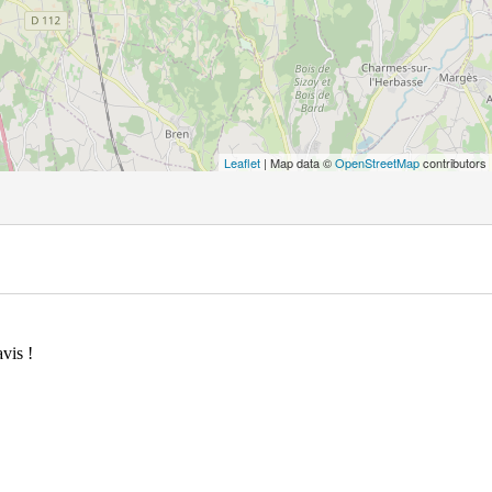
Leaflet
| Map data ©
OpenStreetMap
contributors
vis !