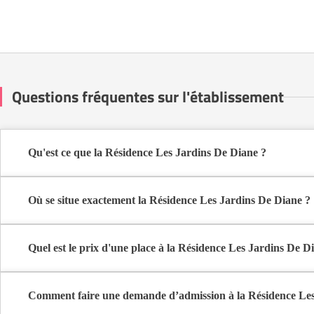
Questions fréquentes sur l'établissement
Qu'est ce que la Résidence Les Jardins De Diane ?
La Résidence Les Jardins De Diane est une maison de retraite médi
Où se situe exactement la Résidence Les Jardins De Diane ?
La Résidence Les Jardins De Diane est située 8 Rue Des Malles à S
Quel est le prix d'une place à la Résidence Les Jardins De D
La Résidence Les Jardins De Diane propose des logements en chambr
Comment faire une demande d’admission à la Résidence Les
La demande s’effectue directement via le formulaire de contact dispo