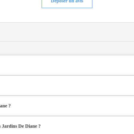
Déposer un avis
calisée de type hébergement permanent, hébergement temporaire , située
aint-Vallier (26240), dans la Drôme (26).
iane ?
e simple à partir de 1 984€ par mois, et en chambre double à partir d
 Jardins De Diane ?
nible sur Logement-seniors.com. Après réception, un conseiller reprend c