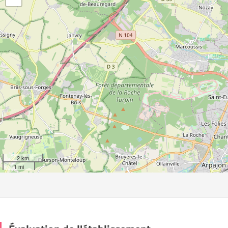
2 km
1 mi