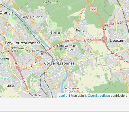
Leaflet
| Map data ©
OpenStreetMap
contributors