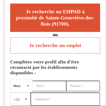
Je recherche un EHPAD à
proximité de Sainte-Geneviève-des-
Bois (91700).
ou
Je recherche un emploi
Complétez votre profil afin d'être
recontacté par les établissements
disponibles :
+33