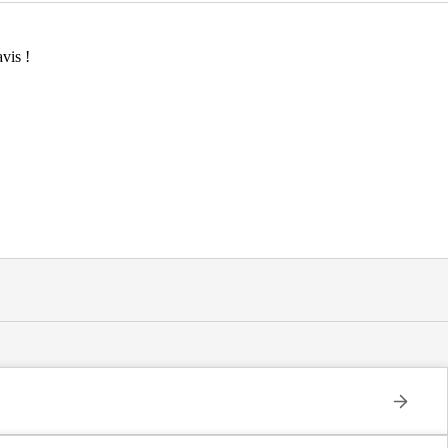
vis !
à Sainte-Geneviève-des-Bois (91700).