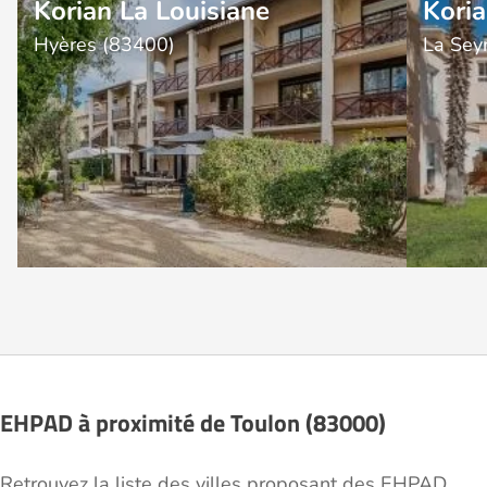
Korian La Louisiane
Koria
Hyères (83400)
La Sey
EHPAD à proximité de Toulon (83000)
Retrouvez la liste des villes proposant des EHPAD.