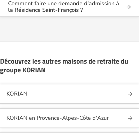
logements en chambre simple à partir de 2 449€
Comment faire une demande d’admission à
par mois, et en chambre double à partir de 2 077€
la Résidence Saint-François ?
par mois.
La demande s’effectue directement via le formulaire
de contact disponible sur Logement-seniors.com.
Après réception, un conseiller reprend contact pour
présenter en détail les disponibilités, les services,
les coûts et les démarches administratives
nécessaires.
Découvrez les autres maisons de retraite du
groupe KORIAN
KORIAN
KORIAN en Provence-Alpes-Côte d'Azur