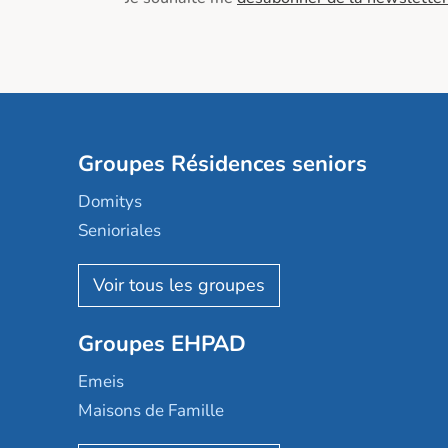
Groupes Résidences seniors
Domitys
Senioriales
Nohée
Les Résidentiels
Ovelia
Groupes EHPAD
Mobicap
Domusvi
Emeis
Happy Senior
Maisons de Famille
Espace et vie
Korian