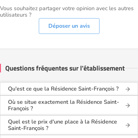
Vous souhaitez partager votre opinion avec les autres
utilisateurs ?
Déposer un avis
Questions fréquentes sur l'établissement
Qu'est ce que la Résidence Saint-François ?
La Résidence Saint-François est une maison de
retraite médicalisée de type hébergement
Où se situe exactement la Résidence Saint-
permanent, hébergement temporaire , située à
François ?
Toulon (83000).
La Résidence Saint-François est située 816 Rue
David à Toulon (83000), dans le Var (83).
Quel est le prix d'une place à la Résidence
Saint-François ?
La Résidence Saint-François propose des