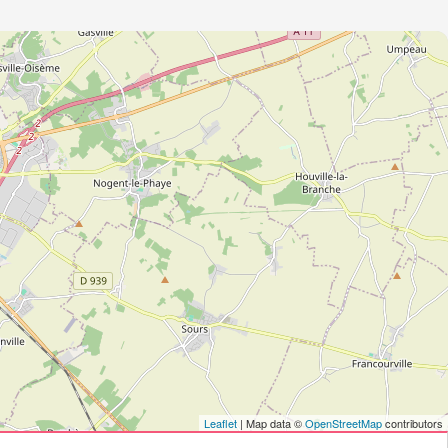
Leaflet
| Map data ©
OpenStreetMap
contributors