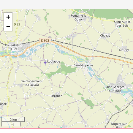
+
−
2 km
1 mi