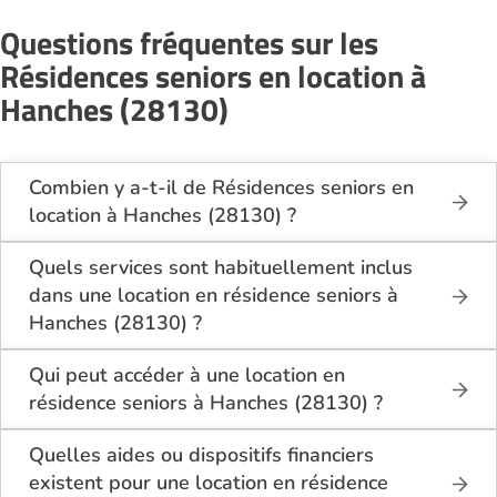
Questions fréquentes sur les
Résidences seniors en location à
Hanches (28130)
Combien y a-t-il de Résidences seniors en
location à Hanches (28130) ?
Sur le site Logement-seniors.com, on recense
actuellement 1 Résidences seniors en location à
Quels services sont habituellement inclus
Hanches (28130).
dans une location en résidence seniors à
Hanches (28130) ?
En location à Hanches (28130), la résidence seniors
inclut généralement : l’entretien des espaces
Qui peut accéder à une location en
communs, l’accès à des activités, la présence d’un
résidence seniors à Hanches (28130) ?
accueil / surveillance, la restauration ou service
La location en résidence seniors à Hanches (28130)
repas optionnel. Certains services sont optionnels et
s’adresse aux personnes autonomes souhaitant un
Quelles aides ou dispositifs financiers
peuvent faire monter le tarif.
logement adapté, sécurisé et convivial. Il est
existent pour une location en résidence