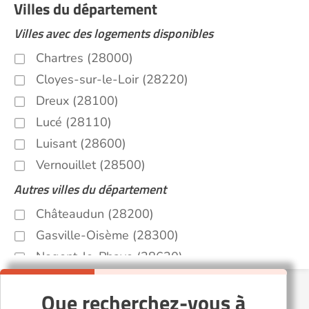
Villes du département
Villes avec des logements disponibles
Chartres (28000)
Cloyes-sur-le-Loir (28220)
Dreux (28100)
Lucé (28110)
Luisant (28600)
Vernouillet (28500)
Autres villes du département
Châteaudun (28200)
Gasville-Oisème (28300)
Nogent-le-Phaye (28630)
Nogent-le-Rotrou (28400)
Que recherchez-vous à
Saint-Lubin-des-Joncherets (28350)