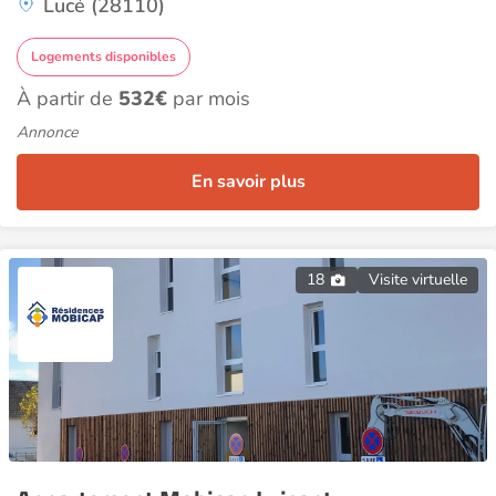
Lucé (28110)
Logements disponibles
À partir de
532€
par mois
Annonce
En savoir plus
18
Visite virtuelle