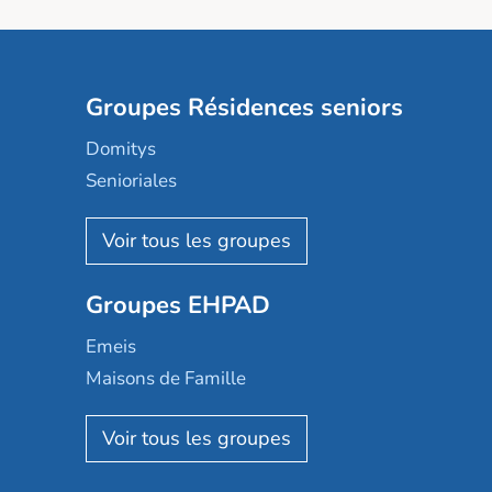
Groupes Résidences seniors
Domitys
Senioriales
Nohée
Les Résidentiels
Ovelia
Groupes EHPAD
Mobicap
Domusvi
Emeis
Happy Senior
Maisons de Famille
Espace et vie
Korian
Aquarelia
Emera
Nexity edenea
Colisée