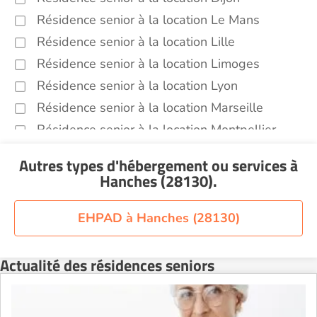
Résidence senior à la location Le Mans
Résidence senior à la location Lille
Résidence senior à la location Limoges
Résidence senior à la location Lyon
Résidence senior à la location Marseille
Résidence senior à la location Montpellier
Résidence senior à la location Montélimar
Autres types d'hébergement ou services
à
Résidence senior à la location Nantes
Hanches (28130)
.
Résidence senior à la location Nîmes
Résidence senior à la location Orléans
EHPAD à Hanches (28130)
Résidence senior à la location Perpignan
Résidence senior à la location Reims
Actualité des résidences seniors
Résidence senior à la location Rennes
Résidence senior à la location Strasbourg