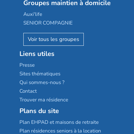
Les jardins d'Arcadie
Groupes maintien à domicile
Groupe SOS
Occitalia
Le Noble Âge
Auxi'life
Appartseniors
Almage
SENIOR COMPAGNIE
Villa beausoleil
Pavonis santé
AGE D'OR Services
Reseda
Résidalya
Stella management
Groupe aplus
Liens utiles
Les villages d'or
Sérénys
Presse
Résidences services Villa Médicis
Sites thématiques
Qui sommes-nous ?
Contact
Trouver ma résidence
Plans du site
Plan EHPAD et maisons de retraite
Plan résidences seniors à la location