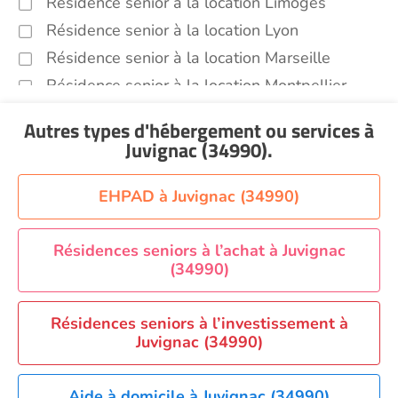
Résidence senior à la location Limoges
Résidence senior à la location Lyon
Résidence senior à la location Marseille
Résidence senior à la location Montpellier
Résidence senior à la location Montélimar
Autres types d'hébergement ou services
à
Résidence senior à la location Nantes
Juvignac (34990)
.
Résidence senior à la location Nîmes
Résidence senior à la location Orléans
EHPAD à Juvignac (34990)
Résidence senior à la location Perpignan
Résidence senior à la location Reims
Résidences seniors à l’achat à Juvignac
(34990)
Résidence senior à la location Rennes
Résidence senior à la location Strasbourg
Résidences seniors à l’investissement à
Résidence senior à la location Toulouse
Juvignac (34990)
Recherche par ville
Aide à domicile à Juvignac (34990)