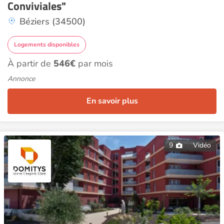
Conviviales"
Béziers (34500)
Logements disponibles
À partir de
546€
par mois
Annonce
En savoir plus
9
Vidéo