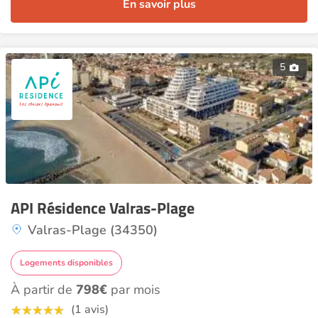
En savoir plus
5
API Résidence Valras-Plage
Valras-Plage (34350)
Logements disponibles
À partir de
798€
par mois
(1 avis)