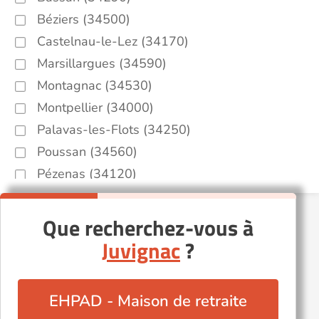
Béziers (34500)
Castelnau-le-Lez (34170)
Marsillargues (34590)
Montagnac (34530)
Montpellier (34000)
Palavas-les-Flots (34250)
Poussan (34560)
Pézenas (34120)
Saint-Jean-de-Védas (34430)
Sète (34200)
Que recherchez-vous à
Valras-Plage (34350)
Juvignac
?
Autres villes du département
Gigean (34770)
EHPAD - Maison de retraite
Lamalou-les-Bains (34240)