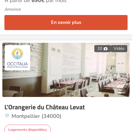
À partir de
690€
par mois
Annonce
En savoir plus
10
Vidéo
L'Orangerie du Château Levat
Montpellier (34000)
Logements disponibles