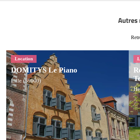
Autres 
Retr
DOMITYS Le Piano
Ré
T
Lille (59000)
He