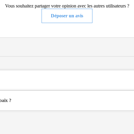
Vous souhaitez partager votre opinion avec les autres utilisateurs ?
Déposer un avis
 de type foyer logement - résidence autonomie .
baix ?
Fourmies à Roubaix (59100), dans le Nord (59).