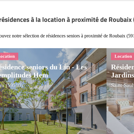
résidences à la location à proximité de Roubaix
ouvez notre sélection de résidences seniors à proximité de Roubaix (59
sidence seniors du Lin - Les
Réside
emplitudes Hem
Jardins
m (59510)
Saint-Saul