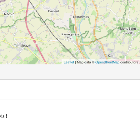
Leaflet
| Map data ©
OpenStreetMap
contributors
is !