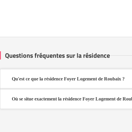
Questions fréquentes sur la résidence
Qu'est ce que la résidence Foyer Logement de Roubaix ?
La résidence Foyer Logement de Roubaix est une résidence seniors
Cette résidence du secteur privé se situe à Roubaix (59100).
Où se situe exactement la résidence Foyer Logement de Rou
La résidence Foyer Logement de Roubaix est située Boulevard de 