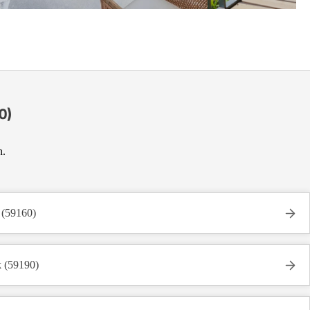
0)
n.
 (59160)
k (59190)