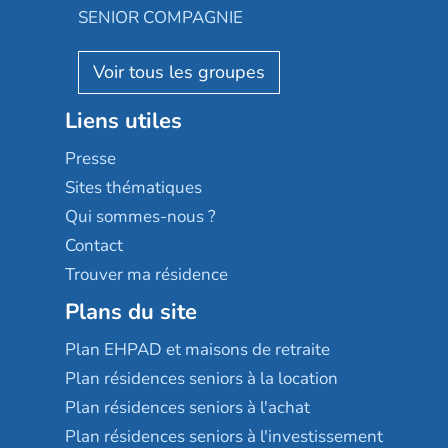
Appartseniors
Almage
SENIOR COMPAGNIE
Villa beausoleil
Pavonis santé
AGE D'OR Services
Reseda
Résidalya
Stella management
Groupe aplus
Liens utiles
Les villages d'or
Sérénys
Presse
Résidences services Villa Médicis
Sites thématiques
Qui sommes-nous ?
Contact
Trouver ma résidence
Plans du site
Plan EHPAD et maisons de retraite
Plan résidences seniors à la location
Plan résidences seniors à l'achat
Plan résidences seniors à l'investissement