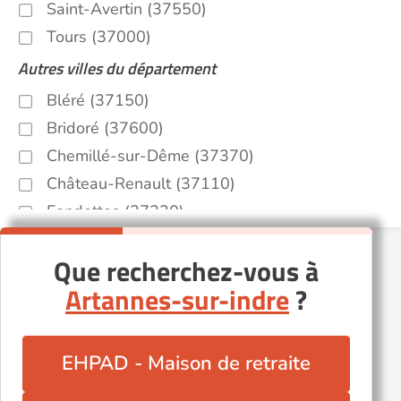
Saint-Avertin (37550)
Tours (37000)
Autres villes du département
Bléré (37150)
Bridoré (37600)
Chemillé-sur-Dême (37370)
Château-Renault (37110)
Fondettes (37230)
Joué-lès-Tours (37300)
Que recherchez-vous à
La Riche (37520)
Artannes-sur-indre
?
La Ville-aux-Dames (37700)
Loches (37600)
Marigny-Marmande (37120)
EHPAD - Maison de retraite
Montlouis-sur-Loire (37270)