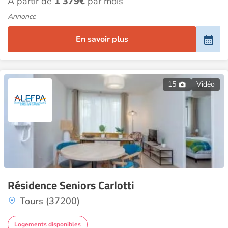
À partir de
1 379€
par mois
Annonce
En savoir plus
15
Vidéo
Résidence Seniors Carlotti
Tours (37200)
Logements disponibles