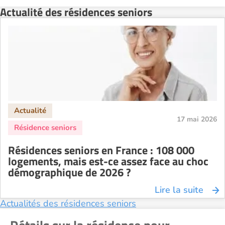
Actualité des résidences seniors
Résidence senior à la location Montélimar
Résidence senior à la location Nantes
Résidence senior à la location Nîmes
Résidence senior à la location Orléans
Résidence senior à la location Perpignan
Résidence senior à la location Reims
Résidence senior à la location Rennes
17 mai 2026
Résidence senior à la location Strasbourg
Résidence senior à la location Toulouse
Résidences seniors en France : 108 000
Recherche par ville
logements, mais est-ce assez face au choc
démographique de 2026 ?
Lire la suite
Actualités des résidences seniors