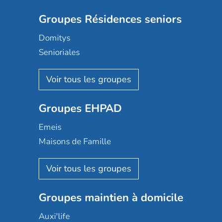
Groupes Résidences seniors
Domitys
Senioriales
Nohée
Les Résidentiels
Ovelia
Groupes EHPAD
Mobicap
Domusvi
Emeis
Happy Senior
Maisons de Famille
Espace et vie
Korian
Aquarelia
Emera
Nexity edenea
Colisée
Les jardins d'Arcadie
Groupes maintien à domicile
Groupe SOS
Occitalia
Le Noble Âge
Auxi'life