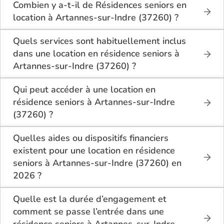
Combien y a-t-il de Résidences seniors en
location à Artannes-sur-Indre (37260) ?
Sur le site Logement-seniors.com, on recense
actuellement 1 Résidences seniors en location à
Quels services sont habituellement inclus
Artannes-sur-Indre (37260).
dans une location en résidence seniors à
Artannes-sur-Indre (37260) ?
En location à Artannes-sur-Indre (37260), la
résidence seniors inclut généralement : l’entretien
Qui peut accéder à une location en
des espaces communs, l’accès à des activités, la
résidence seniors à Artannes-sur-Indre
présence d’un accueil / surveillance, la restauration
(37260) ?
ou service repas optionnel. Certains services sont
La location en résidence seniors à Artannes-sur-
optionnels et peuvent faire monter le tarif.
Indre (37260) s’adresse aux personnes autonomes
Quelles aides ou dispositifs financiers
souhaitant un logement adapté, sécurisé et
existent pour une location en résidence
convivial. Il est conseillé d’avoir environ 60 ans ou
seniors à Artannes-sur-Indre (37260) en
plus, bien que chaque résidence fixe ses conditions.
2026 ?
Des prestations complémentaires peuvent être
Selon les revenus et la situation, il est possible à
proposées pour un accompagnement léger.
Artannes-sur-Indre (37260) de bénéficier d’aides
Quelle est la durée d’engagement et
telles que : l’APL (allocation personnalisée au
comment se passe l’entrée dans une
logement), ou selon le dispositif local, des aides