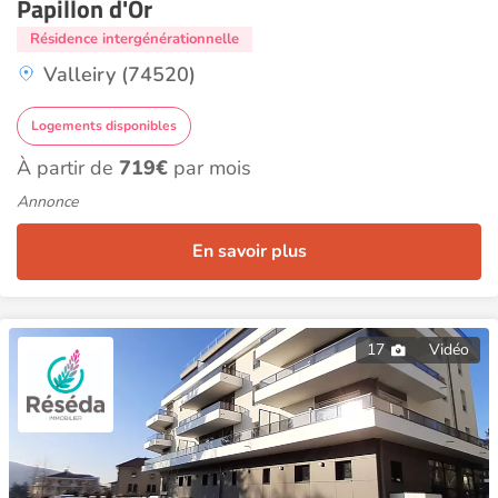
Papillon d'Or
Résidence intergénérationnelle
Valleiry (74520)
Logements disponibles
À partir de
719€
par mois
Annonce
En savoir plus
17
Vidéo