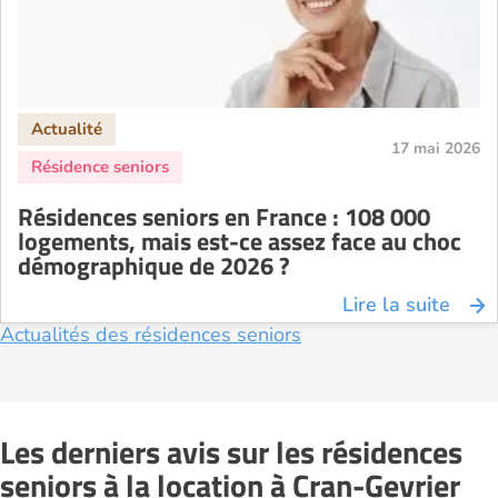
Résidence senior à la location Orléans
Résidence senior à la location Perpignan
Résidence senior à la location Reims
Résidence senior à la location Rennes
17 mai 2026
Résidence senior à la location Strasbourg
Résidence senior à la location Toulouse
Résidences seniors en France : 108 000
Recherche par ville
logements, mais est-ce assez face au choc
démographique de 2026 ?
Lire la suite
Actualités des résidences seniors
Les derniers avis sur les résidences
seniors à la location à Cran-Gevrier