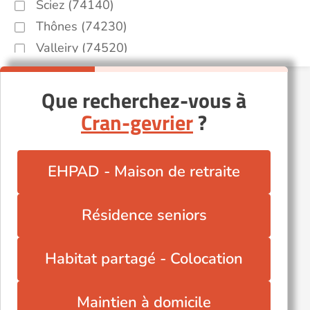
Sciez (74140)
Thônes (74230)
Valleiry (74520)
Vétraz-Monthoux (74100)
Évian-les-Bains (74500)
Que recherchez-vous à
Autres villes du département
Cran-gevrier
?
Annecy-le-Vieux (74940)
Douvaine (74140)
EHPAD - Maison de retraite
Habère-Lullin (74420)
La Roche-sur-Foron (74800)
Résidence seniors
Passy (74190)
Scionzier (74950)
Habitat partagé - Colocation
Seynod (74600)
Thonon-les-Bains (74200)
Maintien à domicile