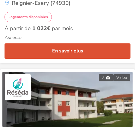
Reignier-Esery (74930)
Logements disponibles
À partir de
1 022€
par mois
Annonce
En savoir plus
7
Vidéo