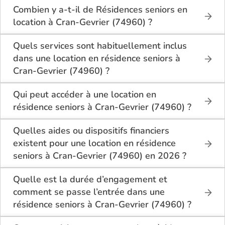
Combien y a-t-il de Résidences seniors en
location à Cran-Gevrier (74960) ?
Sur le site Logement-seniors.com, on recense
actuellement 1 Résidences seniors en location à
Quels services sont habituellement inclus
Cran-Gevrier (74960).
dans une location en résidence seniors à
Cran-Gevrier (74960) ?
En location à Cran-Gevrier (74960), la résidence
seniors inclut généralement : l’entretien des espaces
Qui peut accéder à une location en
communs, l’accès à des activités, la présence d’un
résidence seniors à Cran-Gevrier (74960) ?
accueil / surveillance, la restauration ou service
La location en résidence seniors à Cran-Gevrier
repas optionnel. Certains services sont optionnels et
(74960) s’adresse aux personnes autonomes
Quelles aides ou dispositifs financiers
peuvent faire monter le tarif.
souhaitant un logement adapté, sécurisé et
existent pour une location en résidence
convivial. Il est conseillé d’avoir environ 60 ans ou
seniors à Cran-Gevrier (74960) en 2026 ?
plus, bien que chaque résidence fixe ses conditions.
Selon les revenus et la situation, il est possible à
Des prestations complémentaires peuvent être
Cran-Gevrier (74960) de bénéficier d’aides telles
Quelle est la durée d’engagement et
proposées pour un accompagnement léger.
que : l’APL (allocation personnalisée au logement),
comment se passe l’entrée dans une
ou selon le dispositif local, des aides communales
résidence seniors à Cran-Gevrier (74960) ?
départementales. Il est conseillé de bien se
L’entrée dans une résidence seniors à Cran-Gevrier
renseigner avant la signature du bail.