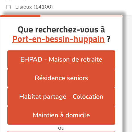
Lisieux (14100)
Ouistreham (14150)
Épron (14610)
Que recherchez-vous à
Équemauville (14600)
Port-en-bessin-huppain
?
Autres villes du département
Dozulé (14430)
EHPAD - Maison de retraite
Pont-l'Évêque (14130)
Saint-Pierre-sur-Dives (14170)
Résidence seniors
Trouville-sur-Mer (14360)
Vassy (14410)
Habitat partagé - Colocation
Villers-sur-Mer (14640)
Vire (14500)
Maintien à domicile
ou