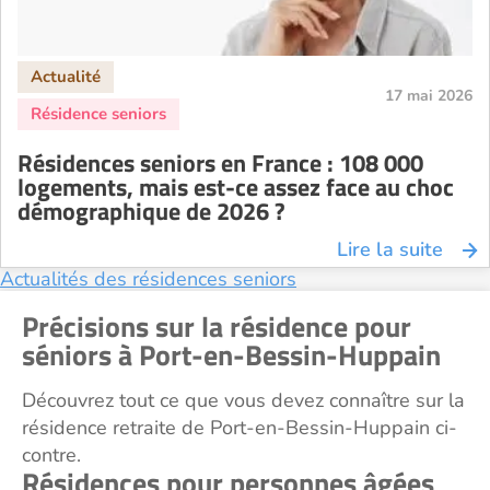
Résidence senior à la location Reims
Résidence senior à la location Rennes
17 mai 2026
Résidence senior à la location Strasbourg
Résidence senior à la location Toulouse
Résidences seniors en France : 108 000
Recherche par ville
logements, mais est-ce assez face au choc
démographique de 2026 ?
Lire la suite
Actualités des résidences seniors
Précisions sur la résidence pour
séniors à Port-en-Bessin-Huppain
Découvrez tout ce que vous devez connaître sur la
résidence retraite de Port-en-Bessin-Huppain ci-
contre.
Résidences pour personnes âgées