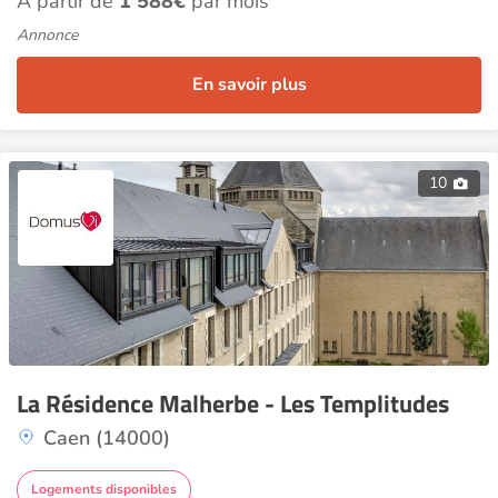
À partir de
1 588€
par mois
Annonce
En savoir plus
10
La Résidence Malherbe - Les Templitudes
Caen (14000)
Logements disponibles