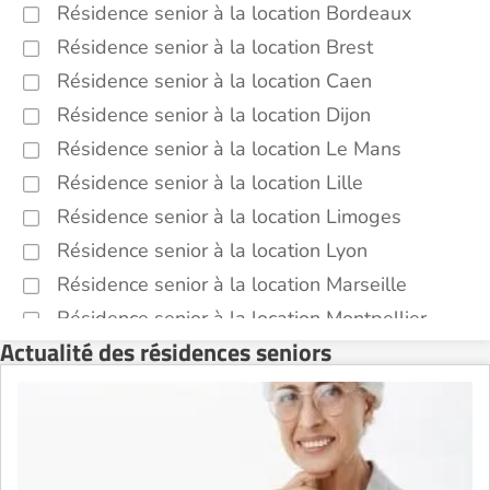
Résidence senior à la location Bordeaux
Résidence senior à la location Brest
Résidence senior à la location Caen
Résidence senior à la location Dijon
Résidence senior à la location Le Mans
Résidence senior à la location Lille
Résidence senior à la location Limoges
Résidence senior à la location Lyon
Résidence senior à la location Marseille
Résidence senior à la location Montpellier
Actualité des résidences seniors
Résidence senior à la location Montélimar
Résidence senior à la location Nantes
Résidence senior à la location Nîmes
Résidence senior à la location Orléans
Résidence senior à la location Perpignan