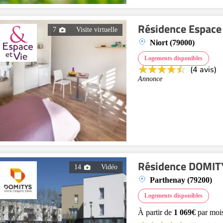
Résidence Espace 
7
Visite virtuelle
Niort (79000)
Logements disponibles
(4 avis)
Annonce
Résidence DOMITY
14
Vidéo
Parthenay (79200)
Logements disponibles
À partir de
1 069€
par moi