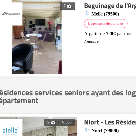
Beguinage de l'Ar
7
Melle (79500)
Logements disponibles
À partir de
720€
par mois
Annonce
ésidences services seniors ayant des lo
épartement
Niort - Les Résid
9
Vidéo
Niort (79000)