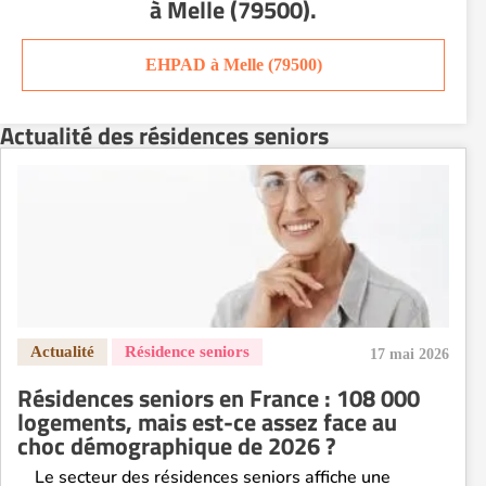
à Melle (79500)
.
Residence service senior Nîmes
Residence service senior Orléans
EHPAD à Melle (79500)
Residence service senior Perpignan
Residence service senior Rennes
Actualité des résidences seniors
Residence service senior Strasbourg
Residence service senior Toulouse
Recherche par ville
17 mai 2026
Résidences seniors en France : 108 000
logements, mais est-ce assez face au
choc démographique de 2026 ?
Le secteur des résidences seniors affiche une