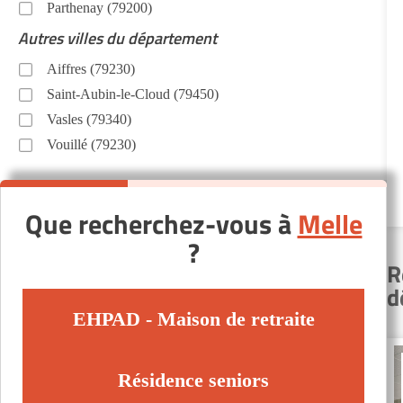
Parthenay (79200)
Autres villes du département
Aiffres (79230)
Saint-Aubin-le-Cloud (79450)
Vasles (79340)
Vouillé (79230)
Que recherchez-vous à
Melle
?
R
d
EHPAD - Maison de retraite
Résidence seniors