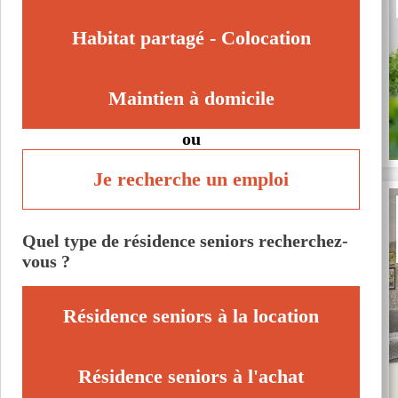
Habitat partagé - Colocation
Maintien à domicile
ou
Je recherche un emploi
Quel type de résidence seniors recherchez-
vous ?
Résidence seniors à la location
Résidence seniors à l'achat