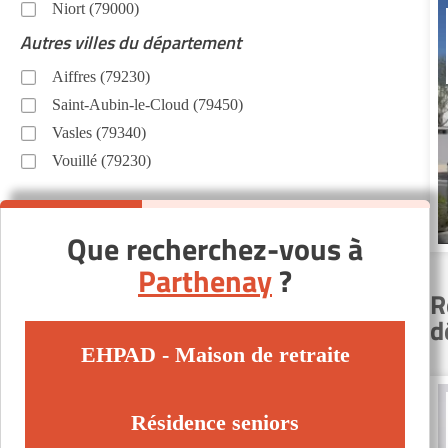
Niort (79000)
Autres villes du département
Aiffres (79230)
Saint-Aubin-le-Cloud (79450)
Vasles (79340)
Vouillé (79230)
Que recherchez-vous à
Parthenay
?
R
d
EHPAD - Maison de retraite
Résidence seniors