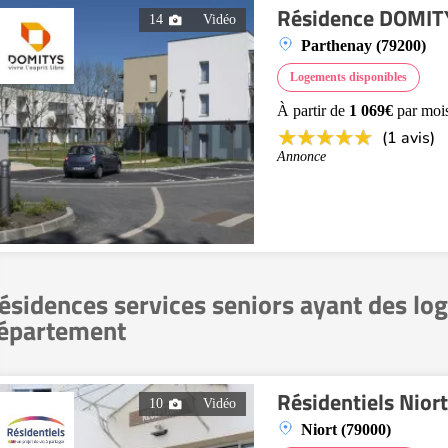
Résidence DOMITY
14
Vidéo
Parthenay (79200)
Logements disponibles
À partir de
1 069€
par moi
(1 avis)
Annonce
ésidences services seniors ayant des lo
épartement
Résidentiels Niort
10
Vidéo
Niort (79000)