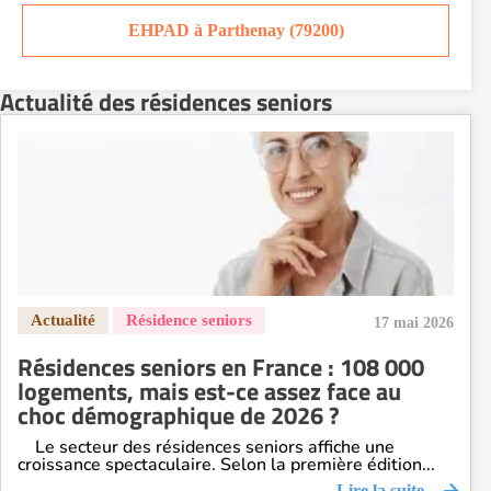
Residence service senior Orléans
EHPAD à Parthenay (79200)
Residence service senior Perpignan
Residence service senior Rennes
Actualité des résidences seniors
Residence service senior Strasbourg
Residence service senior Toulouse
Recherche par ville
17 mai 2026
Résidences seniors en France : 108 000
logements, mais est-ce assez face au
choc démographique de 2026 ?
Le secteur des résidences seniors affiche une
croissance spectaculaire. Selon la première édition...
Lire la suite