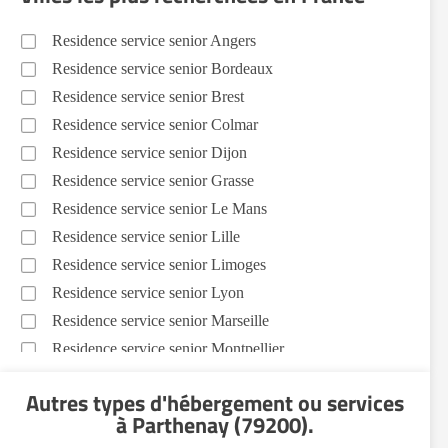
Residence service senior Angers
Residence service senior Bordeaux
Residence service senior Brest
Residence service senior Colmar
Residence service senior Dijon
Residence service senior Grasse
Residence service senior Le Mans
Residence service senior Lille
Residence service senior Limoges
Residence service senior Lyon
Residence service senior Marseille
Residence service senior Montpellier
Residence service senior Montélimar
Autres types d'hébergement ou services
Residence service senior Nantes
à Parthenay (79200)
.
Residence service senior Nîmes