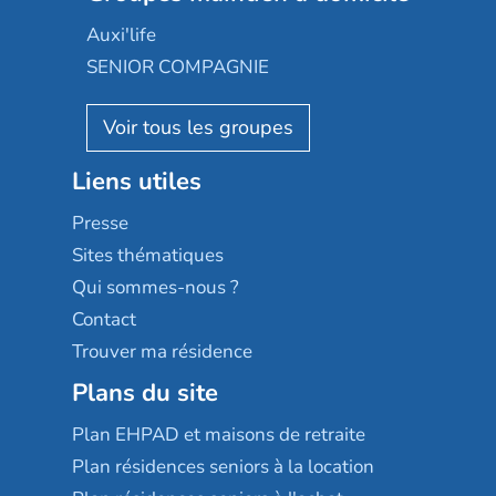
Occitalia
Le Noble Âge
Auxi'life
Appartseniors
Almage
SENIOR COMPAGNIE
Villa beausoleil
Pavonis santé
AGE D'OR Services
Reseda
Résidalya
Stella management
Groupe aplus
Liens utiles
Les villages d'or
Sérénys
Presse
Résidences services Villa Médicis
Sites thématiques
Qui sommes-nous ?
Contact
Trouver ma résidence
Plans du site
Plan EHPAD et maisons de retraite
Plan résidences seniors à la location