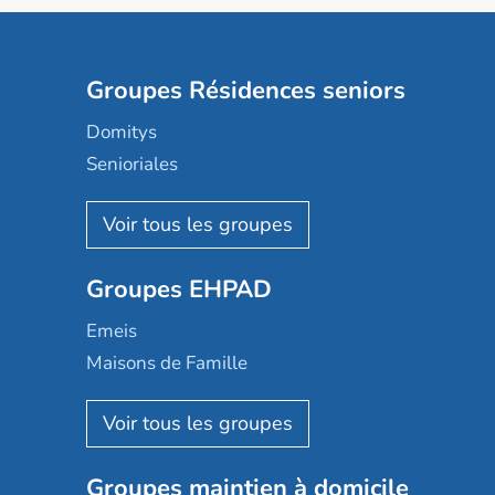
Groupes Résidences seniors
Domitys
Senioriales
Nohée
Les Résidentiels
Ovelia
Groupes EHPAD
Mobicap
Domusvi
Emeis
Happy Senior
Maisons de Famille
Espace et vie
Korian
Aquarelia
Emera
Nexity edenea
Colisée
Les jardins d'Arcadie
Groupes maintien à domicile
Groupe SOS