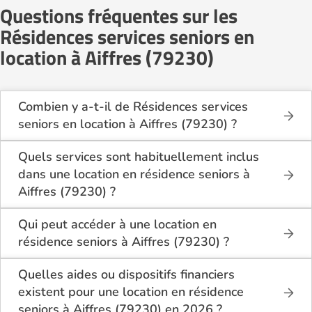
Questions fréquentes sur les
Résidences services seniors en
location à Aiffres (79230)
Combien y a-t-il de Résidences services
seniors en location à Aiffres (79230) ?
Sur le site Logement-seniors.com, on recense
actuellement 1 Résidences services seniors en
Quels services sont habituellement inclus
location à Aiffres (79230).
dans une location en résidence seniors à
Aiffres (79230) ?
En location à Aiffres (79230), la résidence seniors
inclut généralement : l’entretien des espaces
Qui peut accéder à une location en
communs, l’accès à des activités, la présence d’un
résidence seniors à Aiffres (79230) ?
accueil / surveillance, la restauration ou service
La location en résidence seniors à Aiffres (79230)
repas optionnel. Certains services sont optionnels et
s’adresse aux personnes autonomes souhaitant un
Quelles aides ou dispositifs financiers
peuvent faire monter le tarif.
logement adapté, sécurisé et convivial. Il est
existent pour une location en résidence
conseillé d’avoir environ 60 ans ou plus, bien que
seniors à Aiffres (79230) en 2026 ?