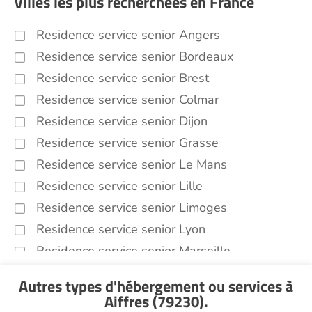
Villes les plus recherchées en France
Residence service senior Angers
Residence service senior Bordeaux
Residence service senior Brest
Residence service senior Colmar
Residence service senior Dijon
Residence service senior Grasse
Residence service senior Le Mans
Residence service senior Lille
Residence service senior Limoges
Residence service senior Lyon
Residence service senior Marseille
Residence service senior Montpellier
Autres types d'hébergement ou services
à
Residence service senior Montélimar
Aiffres (79230)
.