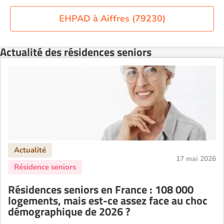
Residence service senior Nantes
Residence service senior Nîmes
EHPAD à Aiffres (79230)
Residence service senior Orléans
Residence service senior Perpignan
Actualité des résidences seniors
Residence service senior Rennes
Residence service senior Strasbourg
Residence service senior Toulouse
Recherche par ville
17 mai 2026
Résidences seniors en France : 108 000
logements, mais est-ce assez face au choc
démographique de 2026 ?