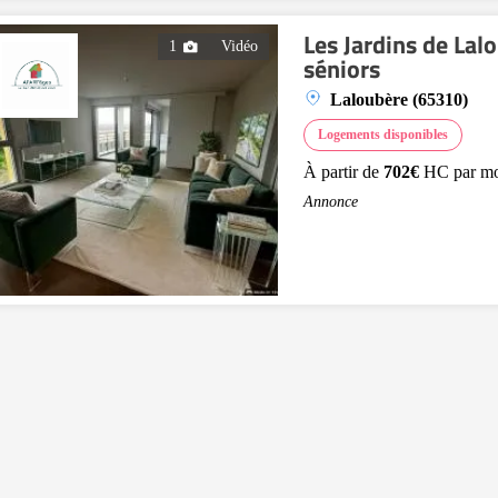
Les Jardins de Lal
1
Vidéo
séniors
Laloubère (65310)
Logements disponibles
À partir de
702€
HC par mo
Annonce