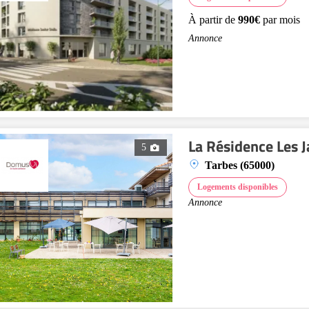
À partir de
990€
par mois
Annonce
La Résidence Les J
5
Tarbes (65000)
Logements disponibles
Annonce