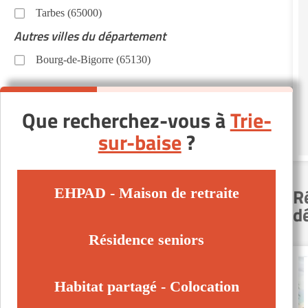
Tarbes (65000)
Autres villes du département
Bourg-de-Bigorre (65130)
Que recherchez-vous à
Trie-
sur-baise
?
R
EHPAD - Maison de retraite
d
Résidence seniors
Habitat partagé - Colocation