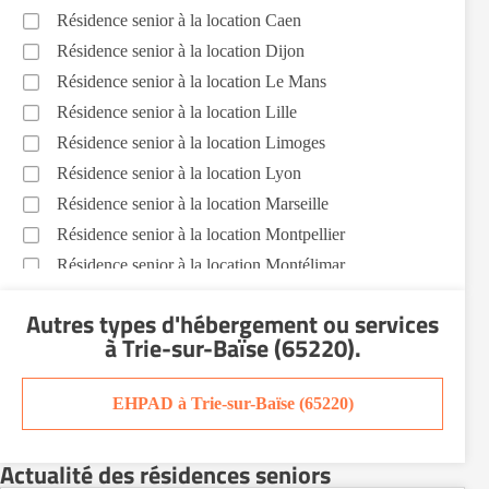
Résidence senior à la location Caen
Résidence senior à la location Dijon
Résidence senior à la location Le Mans
Résidence senior à la location Lille
Résidence senior à la location Limoges
Résidence senior à la location Lyon
Résidence senior à la location Marseille
Résidence senior à la location Montpellier
Résidence senior à la location Montélimar
Résidence senior à la location Nantes
Autres types d'hébergement ou services
Résidence senior à la location Nîmes
à Trie-sur-Baïse (65220)
.
Résidence senior à la location Orléans
Résidence senior à la location Perpignan
EHPAD à Trie-sur-Baïse (65220)
Résidence senior à la location Reims
Résidence senior à la location Rennes
Actualité des résidences seniors
Résidence senior à la location Strasbourg