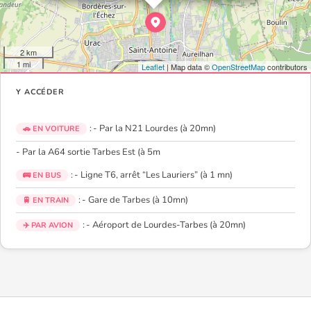
2 km
1 mi
Leaflet
| Map data ©
OpenStreetMap
contributors
Y ACCÉDER
: - Par la N21 Lourdes (à 20mn)
🚗 EN VOITURE
- Par la A64 sortie Tarbes Est (à 5m
: - Ligne T6, arrêt “Les Lauriers” (à 1 mn)
🚌 EN BUS
: - Gare de Tarbes (à 10mn)
🚆 EN TRAIN
: - Aéroport de Lourdes-Tarbes (à 20mn)
✈️ PAR AVION